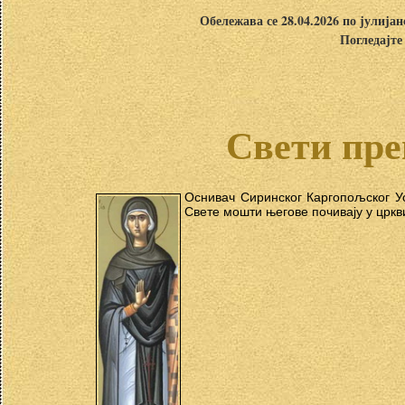
Обележава се 28.04.2026 по јулија
Погледајте
Свети пре
Оснивач Сиринског Каргопољског Ус
Свете мошти његове почивају у цркв