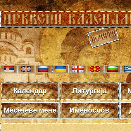
Календар
Литургија
Месечеве мене
Именослов