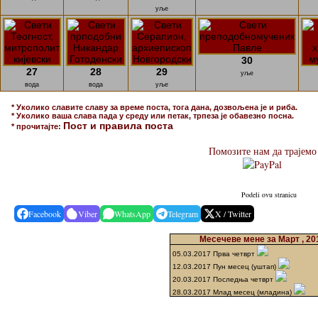
уље
30
27
28
29
уље
вода
вода
уље
* Уколико славите славу за време поста, тога дана, дозвољена је и риба.
* Уколико ваша слава пада у среду или петак, трпеза је обавезно посна.
Пост и правила поста
* прочитајте:
Помозите нам да трајемо
Podeli ovu stranicu
Facebook
Viber
WhatsApp
Telegram
X / Twitter
Месечеве мене за Март , 20
05.03.2017 Прва четврт
12.03.2017 Пун месец (уштап)
20.03.2017 Последња четврт
28.03.2017 Млад месец (младина)