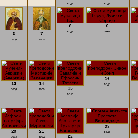
вода
вода
8
9
вода
уље
6
7
вода
вода
16
13
14
вода
15
вода
вода
вода
23
20
21
вода
22
вода
вода