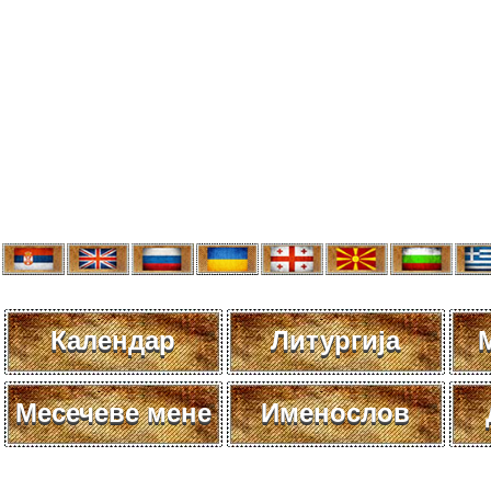
Календар
Литургија
Месечеве мене
Именослов