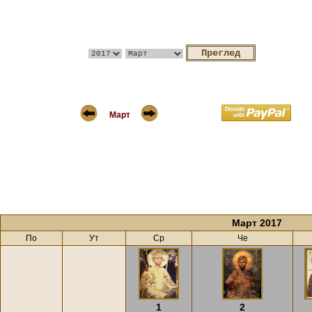
Март
Март 2017
По
Ут
Ср
Че
1
2