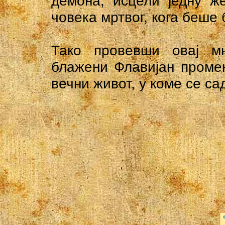
демона; исцели једну ж
човека мртвог, кога беше 
Тако провевши овај мн
блажени Флавијан промен
вечни живот, у коме се са