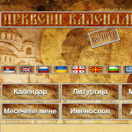
Календар
Литургија
Месечеве мене
Именослов