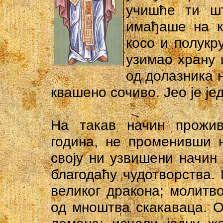
учишће ти шт
имађаше на к
косо и полукру
узимао храну 
од долазника н
квашено сочиво. Јео је ј
На такав начин прожив
година, не променивши 
своју ни узвишени начин 
благодаћу чудотворства.
великог дракона; молитв
од мноштва скакаваца. О