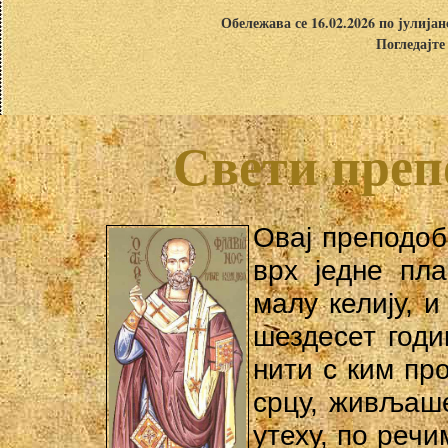
Обележава се 16.02.2026 по јулија
Погледајте
Свети преп
Овaj преподоб
врх једне пл
малу келију, и
шездесет годи
нити с ким пр
срцу, живљаше
утеху, по реч