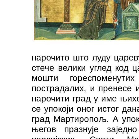
нарочито што луду царев
стече велики углед код ц
мошти гореспоменути
пострадалих, и пренесе 
нарочити град у име њих
се упокоји оног истог да
град Мартиропољ. А упок
његов празнује заједн