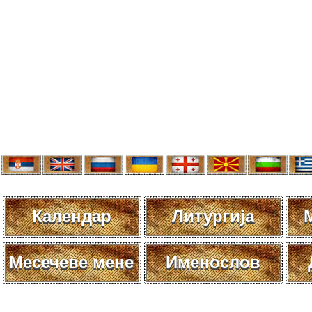
Календар
Литургија
Месечеве мене
Именослов