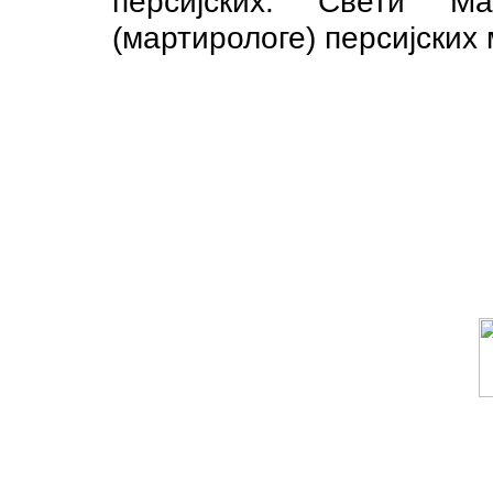
персијских. Свети М
(мартирологе) персијских