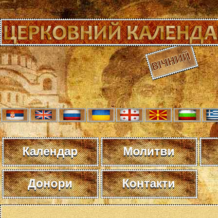
Календар
Молитви
Донори
Контакти