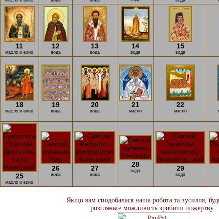
масло и вино
вода
вода
вода
11
12
13
14
15
масло и вино
вода
вода
вода
вода
18
19
20
21
22
масло и вино
вода
вода
масло
масло
28
26
27
29
вода
25
вода
вода
вода
масло и вино
Якщо вам сподобалася наша робота та зусилля, будь
розгляньте можливість зробити пожертву: