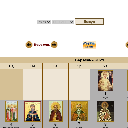
Березень
Березень 2029
Нд
Пн
Вт
Ср
Чт
1
вода
7
4
5
6
8
вода