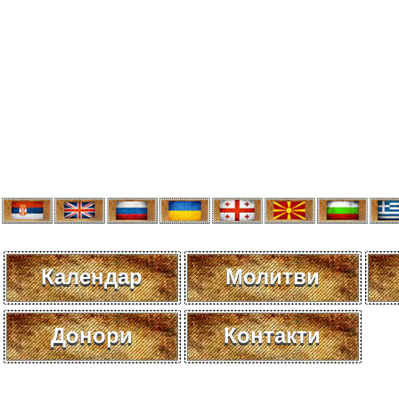
Календар
Молитви
Донори
Контакти