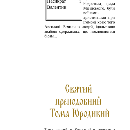
Родостола, града
Мізійського, були
воїнами-
християнами при
ігемоні краю того
Авсолані. Бачили ж людей, ідольською
звабою одержимих, що поклоняються
бісам...
ЧИТАЙТЕ ДАЛІ
Тома святий у Келесирії в одному з