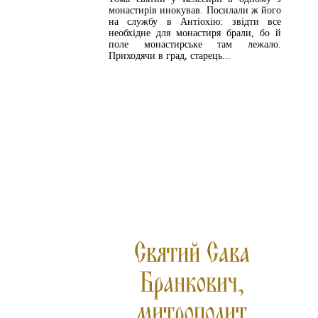
монастирів инокував. Посилали ж його
на службу в Антіохію: звідти все
необхідне для монастиря брали, бо й
поле монастирське там лежало.
Приходячи в град, старець...
ЧИТАЙТЕ ДАЛІ