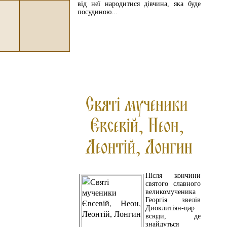
від неї народитися дівчина, яка буде
посудиною...
ЧИТАЙТЕ ДАЛІ
Після кончини
святого славного
великомученика
Георгія звелів
Диоклитіян-цар
всюди, де
знайдуться