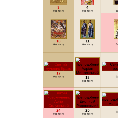
3
4
без посту
без посту
бе
10
11
без посту
без посту
бе
17
без посту
18
бе
без посту
24
25
бе
без посту
без посту