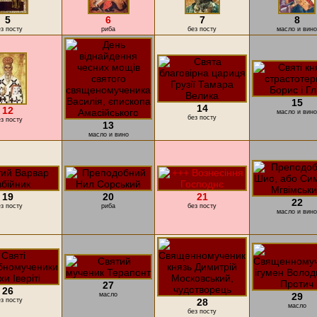
5
6
7
8
з посту
риба
без посту
масло и вино
15
14
12
масло и вино
без посту
з посту
13
масло и вино
19
20
21
22
з посту
риба
без посту
масло и вино
27
26
масло
29
з посту
28
масло
без посту