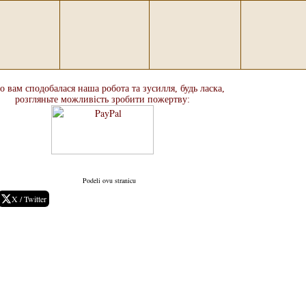
 вам сподобалася наша робота та зусилля, будь ласка,
розгляньте можливість зробити пожертву:
Podeli ovu stranicu
X / Twitter