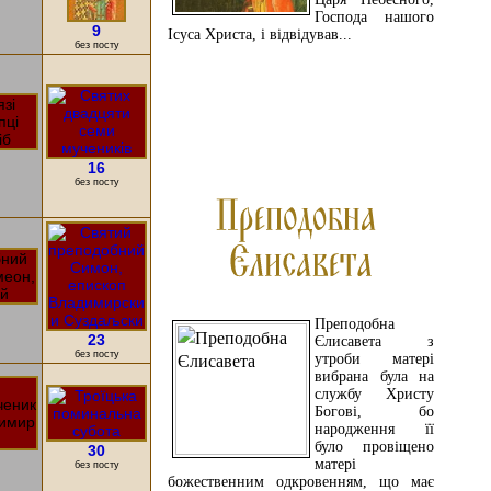
Господа нашого
9
Ісуса Христа, і відвідував...
без посту
ЧИТАЙТЕ ДАЛІ
16
без посту
Преподобна
23
Єлисавета з
без посту
утроби матері
вибрана була на
службу Христу
Богові, бо
народження її
було провіщено
30
матері
без посту
божественним одкровенням, що має