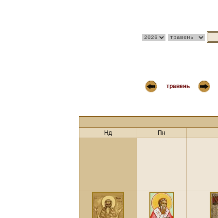
травень
Нд
Пн