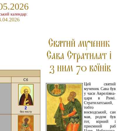
05.2026
ький календар:
4.04.2026
Сб
Цей святий
мученик Сава був
у часи Авреліяна-
царя в Римі.
Стратилатський,
тобто
2
воєводський, сан
без посту
мав, родом був
ґот, вірний і
приємний раб
Царя Небесного,