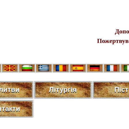
Допо
Пожертвув
литви
Літургія
Пiст
нтакти