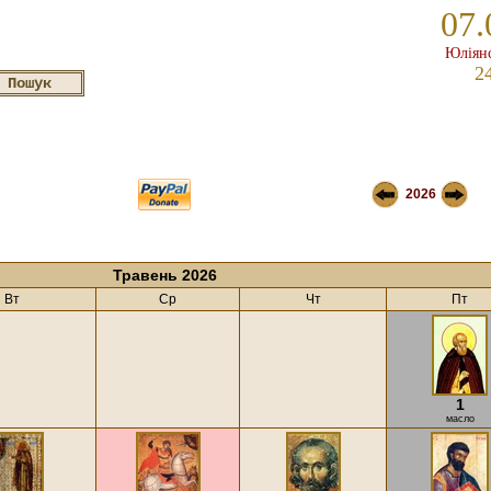
07.
Юліянс
2
2026
Травень 2026
Вт
Ср
Чт
Пт
1
масло