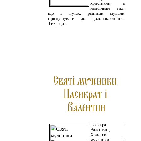
християни, а
найбільше тих,
що в путах, різними муками
примушувати до ідолопоклоніння.
Тих, що...
ЧИТАЙТЕ ДАЛІ
Пасикрат і
Валентин,
Христові
мученики із