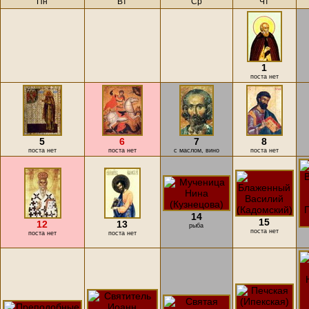
Пн
Вт
Ср
Чт
1
поста нет
5
6
7
8
поста нет
поста нет
с маслом, вино
поста нет
14
15
12
13
рыба
поста нет
поста нет
поста нет