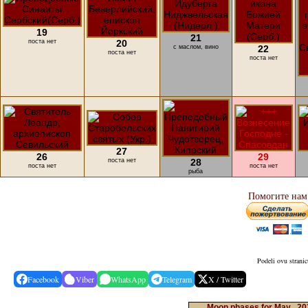
19
21
поста нет
20
с маслом, вино
22
поста нет
поста нет
27
26
29
поста нет
28
поста нет
поста нет
рыба
Помогите нам
Podeli ovu strani
Facebook
Viber
WhatsApp
Telegram
X / Twitter
Moon phases for May , 2