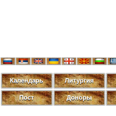
Календарь
Литургия
Пост
Доноры