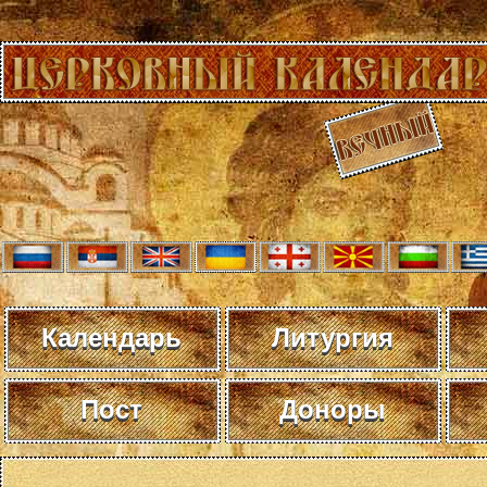
Календарь
Литургия
Пост
Доноры