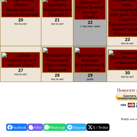
20
21
22
поста нет
поста нет
с маслом, вино
23
поста нет
27
30
поста нет
28
29
поста нет
поста нет
рыба
Помогите 
Podeli ovu s
Facebook
Viber
WhatsApp
Telegram
X / Twitter