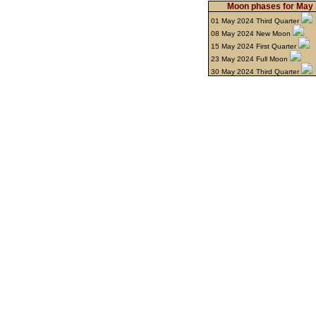
Moon phases for May 
01 May 2024 Third Quarter
08 May 2024 New Moon
15 May 2024 First Quarter
23 May 2024 Full Moon
30 May 2024 Third Quarter