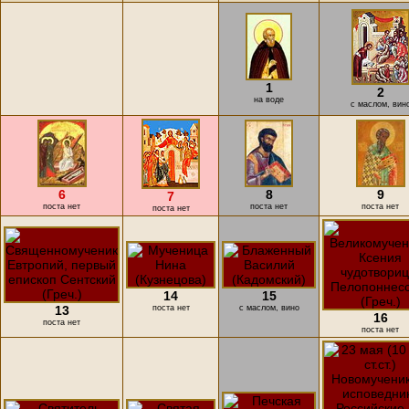
1
2
на воде
с маслом, вин
6
8
9
7
поста нет
поста нет
поста нет
поста нет
14
15
13
поста нет
с маслом, вино
16
поста нет
поста нет