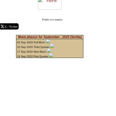
Podeli ovu stranicu
X / Twitter
Moon phases for September , 2020
(Serbia)
02 Sep 2020 Full Moon
10 Sep 2020 Third Quarter
17 Sep 2020 New Moon
24 Sep 2020 First Quarter