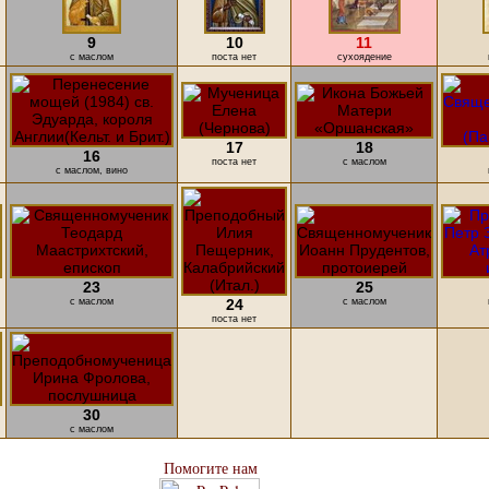
9
10
11
с маслом
поста нет
cухоядение
17
18
16
поста нет
с маслом
с маслом, вино
23
25
с маслом
24
с маслом
поста нет
30
с маслом
Помогите нам