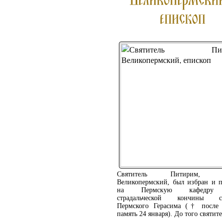
Святитель Питирим, е
Великопермский, был избран и 
на Пермскую кафедру 
страдальческой кончины св
Пермского Герасима († после 
память 24 января). До того святите