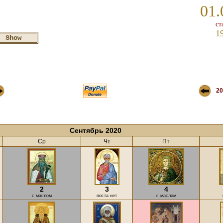
01.
ст
1
20
Сентябрь 2020
Ср
Чт
Пт
2
3
4
с маслом
поста нет
с маслом