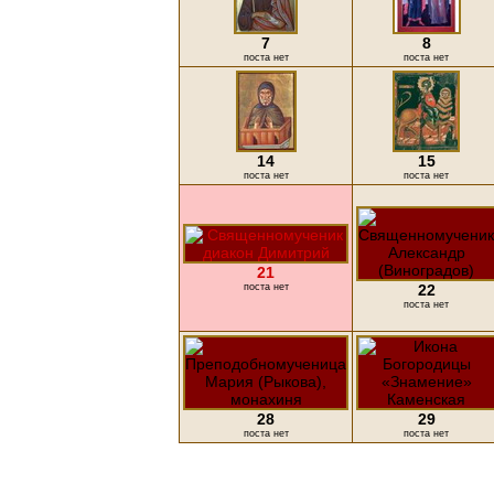
7
8
поста нет
поста нет
14
15
поста нет
поста нет
21
поста нет
22
поста нет
28
29
поста нет
поста нет