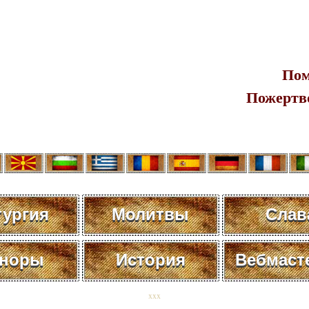
Пом
Пожертв
тургия
Молитвы
Слав
норы
История
Вебмаст
xxx