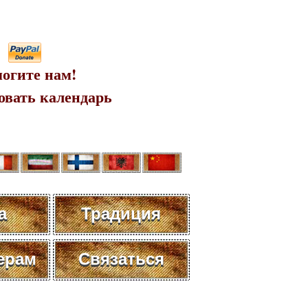
огите нам!
овать календарь
а
Традиция
ерам
Связаться