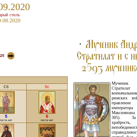
09.2020
арый стиль:
9.08.2020
20
Мученик 
Сб
Вс
Стратила
военачаль
римских во
правление
императора
Максимиан
5
6
305). З
поста нет
поста нет
храбрость,
непобедим
справедливос