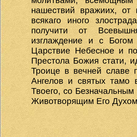
молитвами, всемощным
нашествий вражиих, от г
всякаго иного злострад
получити от Всевышн
изглаждение и с Богом
Царствие Небесное и по
Престола Божия стати, и
Троице в вечней славе 
Ангелов и святых тамо 
Твоего, со Безначальным
Животворящим Его Духом,