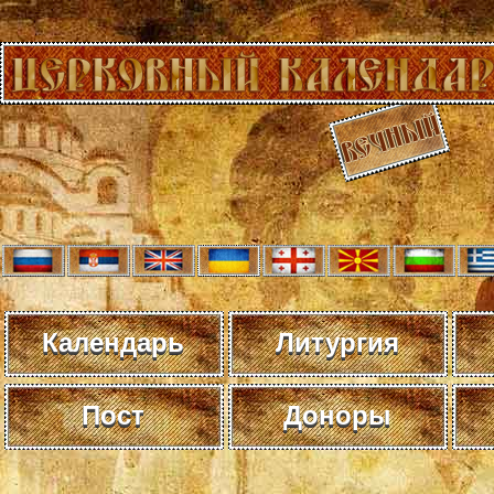
Календарь
Литургия
Пост
Доноры