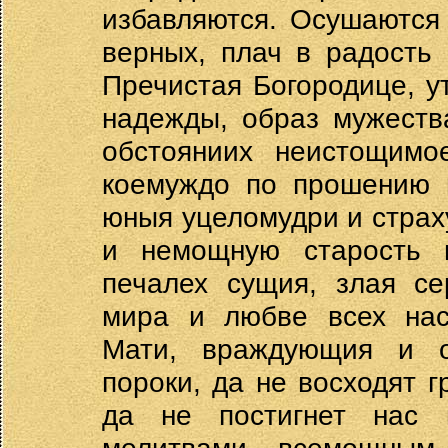
избавляются. Осушаются
верных, плач в радость
Пречистая Богородице, у
надежды, образ мужеств
обстояниих неистощимо
коемуждо по прошению и
юныя уцеломудри и стра
и немощную старость 
печалех сущия, злая се
мира и любве всех нас
Мати, враждующия и о
пороки, да не восходят 
да не постигнет нас 