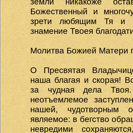
земли никакоже оста
Божественный и многочу
зрети любящим Тя и п
знамение Твоея благодати
Молитва Божией Матери п
О Пресвятая Владычице
наша благая и скорая! В
за чудная дела Твоя
неотъемлемое заступле
нашей, чудотворным 
являемое: в бегство обра
невредими сохраняют