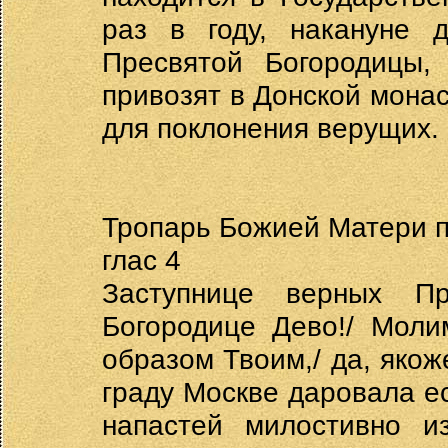
раз в году, накануне 
Пресвятой Богородицы, 
привозят в Донской монас
для поклонения верущих.
Тропарь Божией Матери п
глас 4
Заступнице верных Пр
Богородице Дево!/ Моли
образом Твоим,/ да, якож
граду Москве даровала еси
напастей милостивно и