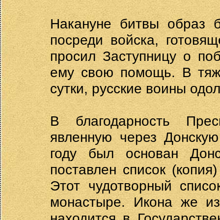
Накануне битвы образ б
посреди войска, готовя
просил Заступницу о по
ему свою помощь. В тяж
сутки, русские воины одол
В благодарность Прес
явленную через Донскую
году был основан Дон
поставлен список (копия
Этот чудотворный списо
монастыре. Икона же из
находится в Государстве