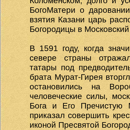
Коломенском, долго и у
БогоМатери о даровании
взятия Казани царь расп
Богородицы в Московский
В 1591 году, когда знач
севере страны отража
татары под предводител
брата Мурат-Гирея вторгл
остановились на Вор
человеческие силы, мос
Бога и Его Пречистую 
приказал совершить крес
иконой Пресвятой Богоро