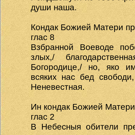
души наша.
Кондак Божией Матери пр
глас 8
Взбранной Воеводе побе
злых,/ благодарствен
Богородице,/ но, яко и
всяких нас бед свободи,
Неневестная.
Ин кондак Божией Матери
глас 2
В Небесныя обители пре