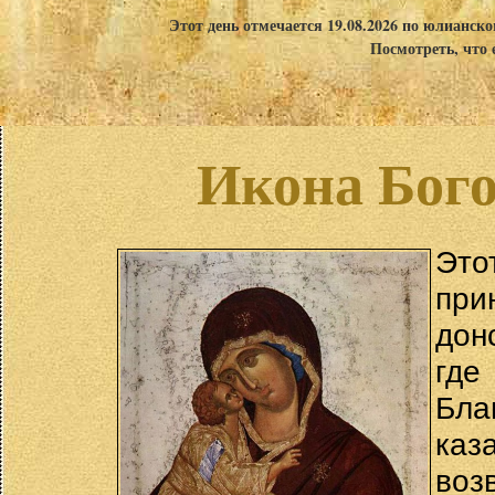
Этот день отмечается 19.08.2026 по юлианск
Посмотреть, что 
Икона Бог
Это
при
дон
гд
Бла
ка
воз