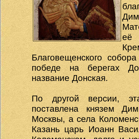
бл
Дим
Мат
её 
Кр
Благовещенского собора
победе на берегах До
название Донская.
По другой версии, э
поставлена князем Ди
Москвы, а села Коломенс
Казань царь Иоанн Васи