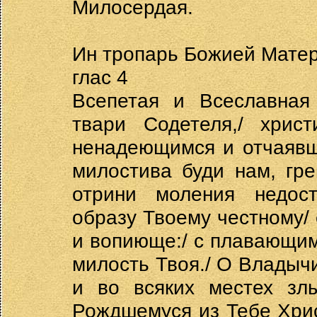
Милосердая.
Ин тропарь Божией Матер
глас 4
Всепетая и Всеславная
твари Содетеля,/ христ
ненадеющимся и отчаявш
милостива буди нам, гр
отрини моления недос
образу Твоему честному/
и вопиюще:/ с плавающи
милость Твоя./ О Владыч
и во всяких местех зл
Рождшемуся из Тебе Христ