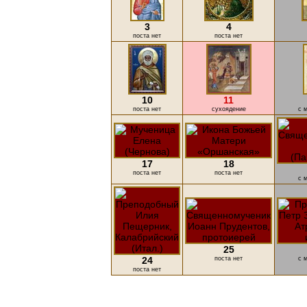
3
4
поста нет
поста нет
10
11
поста нет
cухоядение
с 
17
18
поста нет
поста нет
с 
25
24
поста нет
с 
поста нет