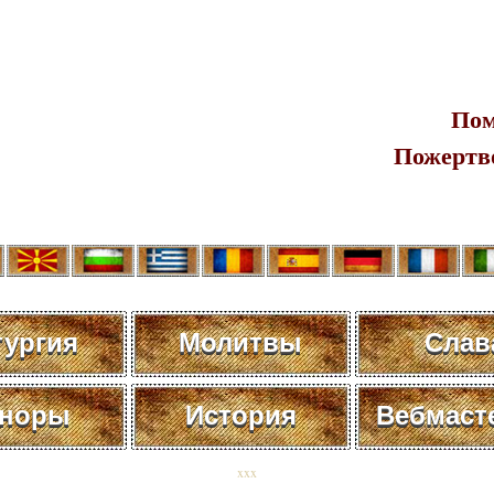
Пом
Пожертв
тургия
Молитвы
Слав
норы
История
Вебмаст
xxx