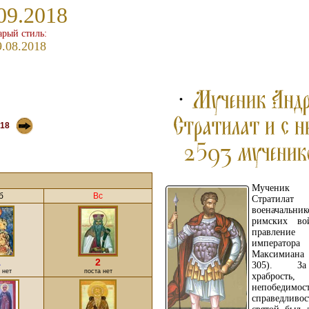
09.2018
арый стиль:
9.08.2018
18
Мученик 
б
Вс
Стратила
военачаль
римских во
правление
императора
Максимиан
1
2
305). З
 нет
поста нет
храбрость,
непобедим
справедливос