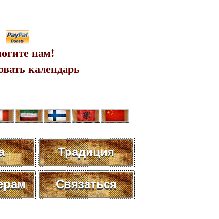
огите нам!
овать календарь
а
Традиция
ерам
Связаться