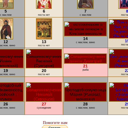
5
6
7
с маслом
поста нет
с маслом
поста
14
1
12
13
с маслом, вино
поста
маслом, вино
поста нет
21
19
20
рыба
2
маслом, вино
поста нет
поста
26
27
28
2
маслом, вино
cухоядение
с маслом, вино
поста
Помогите нам