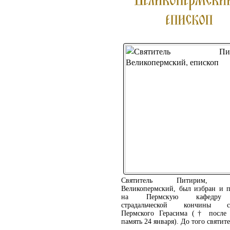
Святитель Питирим, е
Великопермский, был избран и 
на Пермскую кафедру 
страдальческой кончины св
Пермского Герасима († после 
память 24 января). До того святите