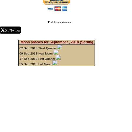
Podeli ovu stranicu
X / Twitter
Moon phases for September , 2018
(Serbia)
02 Sep 2018 Third Quarter
09 Sep 2018 New Moon
17 Sep 2018 First Quarter
25 Sep 2018 Full Moon