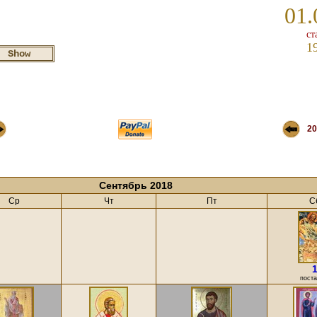
01.
ст
1
20
Сентябрь 2018
Ср
Чт
Пт
С
поста