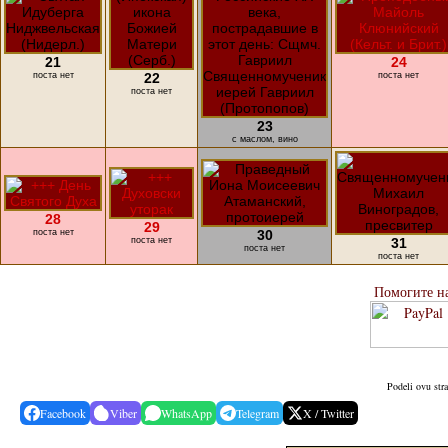
21
24
поста нет
22
поста нет
поста нет
23
с маслом, вино
28
29
поста нет
30
поста нет
31
поста нет
поста нет
Помогите н
Podeli ovu str
Facebook
Viber
WhatsApp
Telegram
X / Twitter