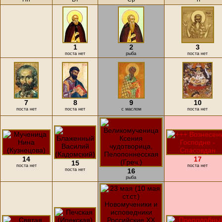
1
2
3
поста нет
рыба
поста нет
7
8
9
10
поста нет
поста нет
с маслом
поста нет
14
17
15
поста нет
поста нет
поста нет
16
рыба