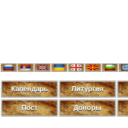
Календарь
Литургия
Пост
Доноры