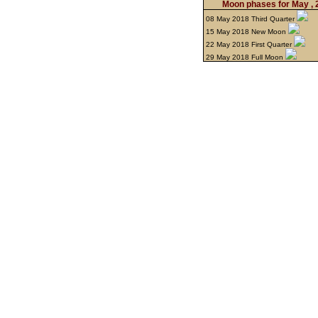
Moon phases for May ,
08 May 2018 Third Quarter
15 May 2018 New Moon
22 May 2018 First Quarter
29 May 2018 Full Moon