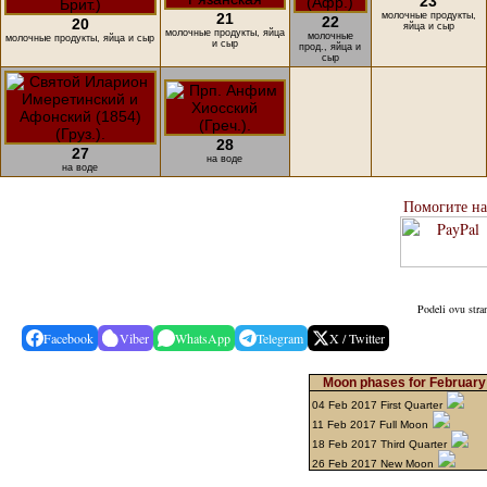
23
21
молочные продукты,
22
20
яйца и сыр
молочные продукты, яйца
молочные
молочные продукты, яйца и сыр
и сыр
прод., яйца и
сыр
28
27
на воде
на воде
Помогите н
Podeli ovu stra
Facebook
Viber
WhatsApp
Telegram
X / Twitter
Moon phases for February
04 Feb 2017 First Quarter
11 Feb 2017 Full Moon
18 Feb 2017 Third Quarter
26 Feb 2017 New Moon