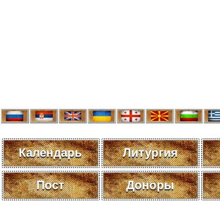
Календарь
Литургия
Пост
Доноры