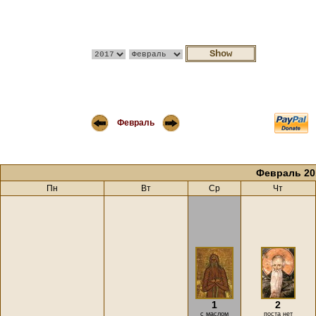
Февраль
Февраль 20
Пн
Вт
Ср
Чт
1
2
с маслом
поста нет