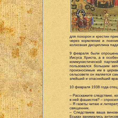
для похорон и крестин при
через кормление и поение
колхозная дисциплина пада
9 февраля были опрошены 
Иисуса Христа, а в особен
коммунистической партие
пользовался большим авт
произносимые им в церкви
сельсовете он является са
злейший и опаснейший вра
10 февраля 1938 года отец
– Расскажите следствию, к
в ней фашистов? – спросил
– Я газеты читаю и литера
священник.
– Следствием ваша виновн
Еськах занимались антисов