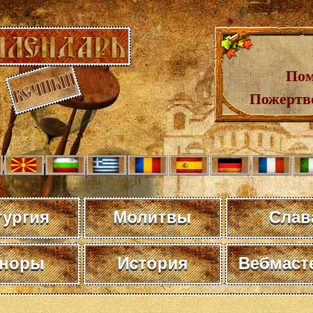
Пом
Пожертв
тургия
Молитвы
Слав
норы
История
Вебмаст