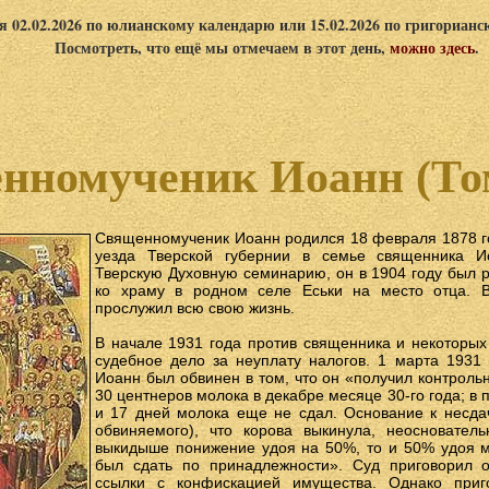
я 02.02.2026 по юлианскому календарю или 15.02.2026 по григориан
Посмотреть, что ещё мы отмечаем в этот день,
можно здесь
.
нномученик Иоанн (То
Священномученик Иоанн родился 18 февраля 1878 го
уезда Тверской губернии в семье священника И
Тверскую Духовную семинарию, он в 1904 году был 
ко храму в родном селе Еськи на место отца. 
прослужил всю свою жизнь.
В начале 1931 года против священника и некоторых
судебное дело за неуплату налогов. 1 марта 1931 
Иоанн был обвинен в том, что он «получил контроль
30 центнеров молока в декабре месяце 30-го года; в
и 17 дней молока еще не сдал. Основание к несда
обвиняемого), что корова выкинула, неоснователь
выкидыше понижение удоя на 50%, то и 50% удоя 
был сдать по принадлежности». Суд приговорил 
ссылки с конфискацией имущества. Однако при