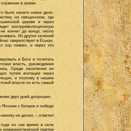
 служение в храме.
го было начато новое дело.
истику на священника, где
ськинской церкви и через
едет контрреволюционную
 не кончит до конца; около
ночевать. Из других селений
час свирепствует в Еськах,
л хор певчих, и через это
еровать в Бога и почитать
етская власть, руководимая
онец. Среди населения он
щих путем агитации через
рующих, и поэтому в нашем
тской власти он есть самый
чение двух дней допрошен.
е Японии с Китаем и победе
никому не делал, – ответил
 года по сие время в селе
ях коммунистической партии