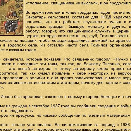
исполнение, священника не выслали, и он продолжил
Во время гонений в конце тридцатых годов против не
Секретарь сельсовета составил для НКВД характер
написал, что тот работает служителем культа в е
отдельных граждан, бывшую монашку и других, в
работу; говорит, что священником служить в церкви
церкви, которую хотят взять под клуб, Томилов велит 
езжают на лошадях, чтобы лошади заразились анемией, которая сей
 в водопоях села. Из отсталой части села Томилов организова
ет с каждым годом.
свидетели, которые показали, что священник говорил: «Нужно в
ности в последние эти годы, так как, по Божьему Писанию, сов
й, – это явный антихрист и этому антихристу скоро придет к
оритетом, так как сумел привлечь к себе некоторых из верую
 проповеди о религии и они крепко запечатлелись в массе ве
мым активным антисоветским агитатором, почему для партии и сове
г».
 Иоанн был арестован, заключен в тюрьму в городе Бежецке и в те
ому из граждан в сентябре 1937 года вы сообщали сведения о войн
 его следователь.
турой интересуюсь, но никаких сообщений по газетным материалам 
ость вполне установлена. Вы систематически за период с 1936
етской агитацией, террористически высказывались о руководител