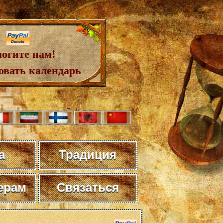
огите нам!
овать календарь
а
Традиция
ерам
Связаться