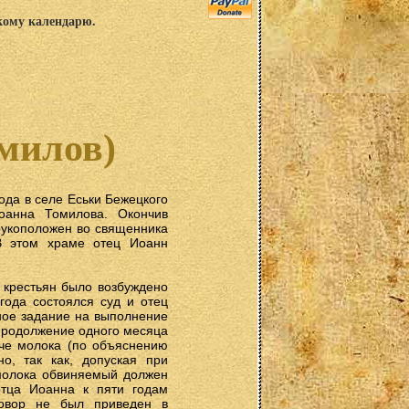
скому календарю.
милов)
да в селе Еськи Бежецкого
оанна Томилова. Окончив
рукоположен во священника
В этом храме отец Иоанн
 крестьян было возбуждено
года состоялся суд и отец
ное задание на выполнение
 продолжение одного месяца
че молока (по объяснению
но, так как, допуская при
молока обвиняемый должен
отца Иоанна к пяти годам
говор не был приведен в