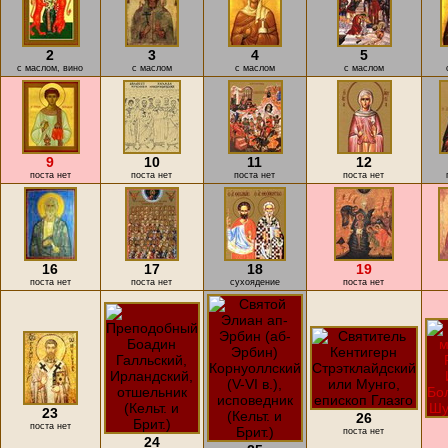
2
3
4
5
с маслом, вино
с маслом
с маслом
с маслом
9
10
11
12
поста нет
поста нет
поста нет
поста нет
16
17
18
19
поста нет
поста нет
cухоядение
поста нет
23
26
поста нет
поста нет
24