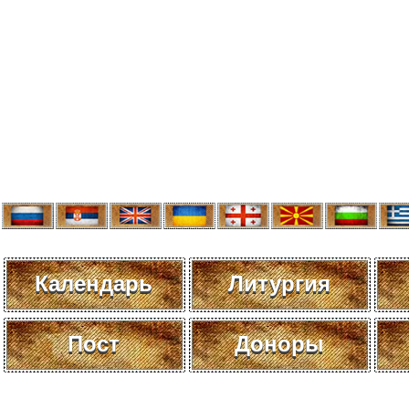
Календарь
Литургия
Пост
Доноры