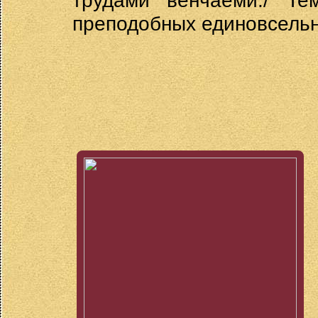
трудами венчаеми./ Те
преподобных единовсель