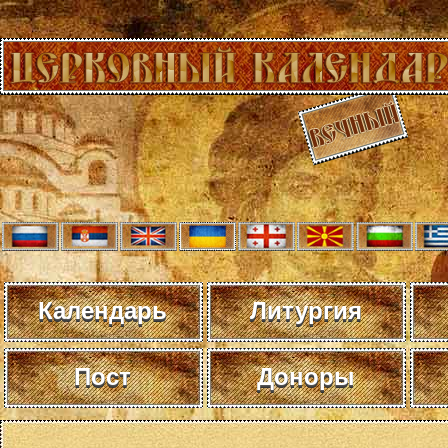
Календарь
Литургия
Пост
Доноры