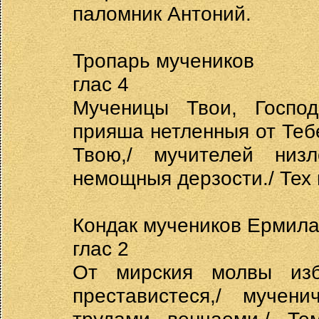
паломник Антоний.
Тропарь мучеников
глас 4
Мученицы Твои, Господ
прияша нетленныя от Тебе
Твою,/ мучителей низ
немощныя дерзости./ Тех 
Кондак мучеников Ермила
глас 2
От мирския молвы изб
преставистеся,/ мучен