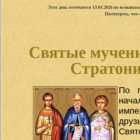
Этот день отмечается 13.01.2026 по юлианск
Посмотреть, что 
Святые мучени
Стратони
По п
нача
импе
друз
Свя