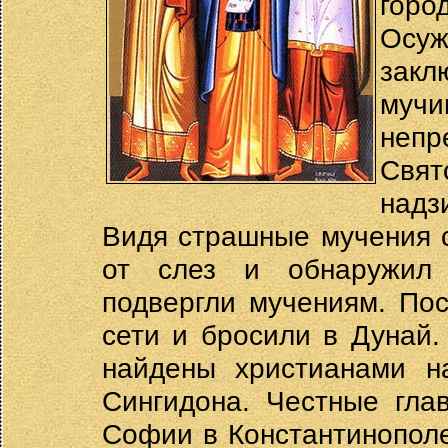
гор
Осу
закл
мучи
непр
Свя
надз
Видя страшные мучения с
от слез и обнаружил 
подвергли мучениям. По
сети и бросили в Дунай.
найдены христианами н
Сингидона. Честные гла
Софии в Константинополе,