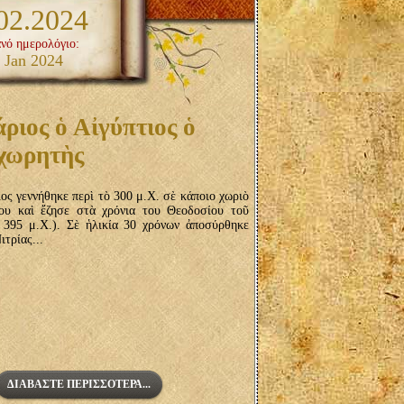
02.2024
ανό ημερολόγιο:
 Jan 2024
ιος ὁ Αἰγύπτιος ὁ
χωρητὴς
ς γεννήθηκε περὶ τὸ 300 μ.Χ. σὲ κάποιο χωριὸ
ου καὶ ἔζησε στὰ χρόνια του Θεοδοσίου τοῦ
395 μ.Χ.). Σὲ ἡλικία 30 χρόνων ἀποσύρθηκε
ιτρίας...
ΔΙΑΒΆΣΤΕ ΠΕΡΙΣΣΌΤΕΡΑ...