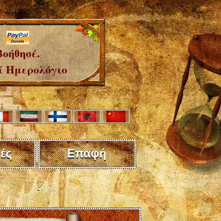
Βοήθησέ.
 Ημερολόγιο
ές
Επαφή