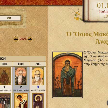
01.
Ιουλι
19
Ὁ Ὅσιος Μακάρ
2024
Ἀνα
Ὁ Ὅσιος Μακάριο
τῆς Ἄνω Αἰγύπτ
024
Μεγάλου (379 – 
Πέμ
Παρ
Σάβ
στὴν ἔρημο τῆς Ν
1
2
3
ρίς νηστεία
οίνου και ελαίου
xωρίς νηστεία