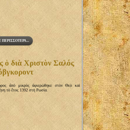
 ΠΕΡΙΣΣΌΤΕΡΑ...
 ὁ διὰ Χριστὸν Σαλός
όβγκοροντ
ρος ἀπὸ μικρὸς ἀφιερώθηκε στὸν Θεὸ καὶ
ήνη τὸ ἔτος 1392 στὴ Ρωσία.