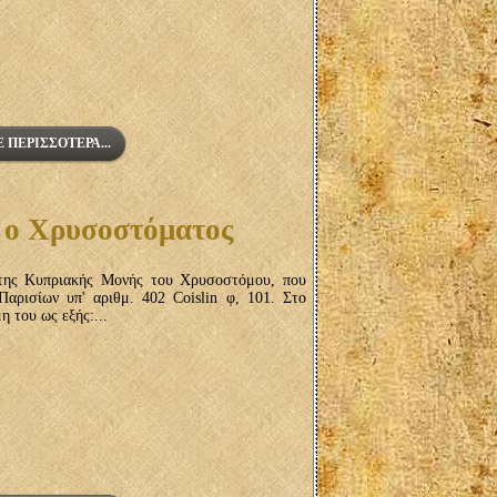
 ΠΕΡΙΣΣΌΤΕΡΑ...
 ο Χρυσοστόματος
της Κυπριακής Μονής του Χρυσοστόμου, που
Παρισίων υπ' αριθμ. 402 Coislin φ, 101. Στο
η του ως εξής:...