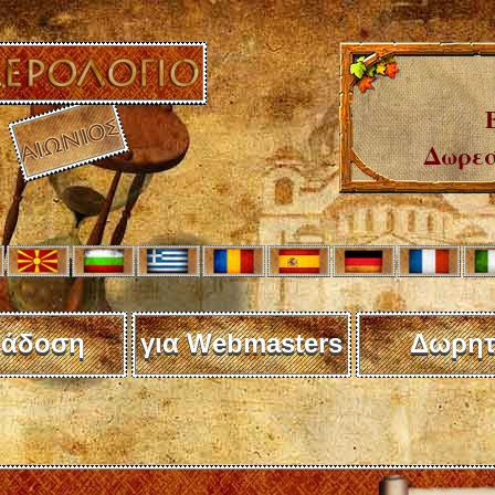
Δωρεά
άδοση
για Webmasters
Δωρητ