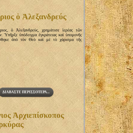
ιος ὁ Ἀλεξανδρεύς
ος, ὁ Ἀλεξανδρεύς, χρημάτισε ἱερέας τῶν
ν. Ὑπῆρξε ὑπόδειγμα ἐγκράτειας καὶ ὑπομονῆς
ίσθηκε ἀπὸ τὸν Θεὸ καὶ μὲ τὸ χάρισμα τῆς
.
ΔΙΑΒΆΣΤΕ ΠΕΡΙΣΣΌΤΕΡΑ...
ιος Ἀρχιεπίσκοπος
ρκύρας