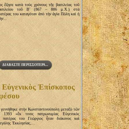
ς ἔζησε κατὰ τοὺς χρόνους τῆς βασιλείας τοῦ
ασιλείου τοῦ Β’ (867 – 886 μ.Χ.) στὰ
ατέρας του καταγόταν ἀπὸ τὴν ἁγία Πόλη καὶ ἡ
ὴν...
ΔΙΑΒΆΣΤΕ ΠΕΡΙΣΣΌΤΕΡΑ...
 Εὐγενικὸς Ἐπίσκοπος
φέσου
γεννήθηκε στὴν Κωνσταντινούπολη μεταξὺ τῶν
 1393 «ἔκ τινος πατρωνυμίας Εὐγενικὸς
 πατέρας του Γεώργιος ἦταν διάκονος καὶ
εγάλης Ἐκκλησίας,...