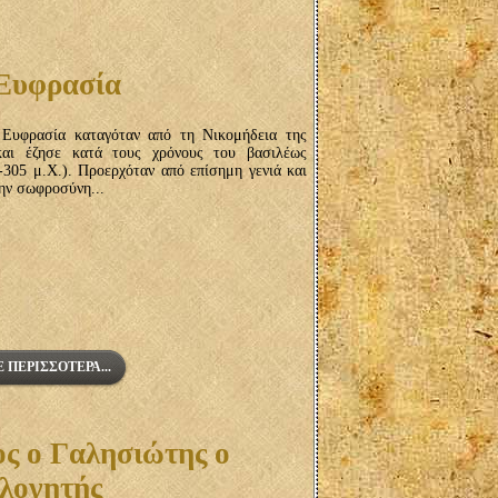
 Ευφρασία
Ευφρασία καταγόταν από τη Νικομήδεια της
αι έζησε κατά τους χρόνους του βασιλέως
-305 μ.Χ.). Προερχόταν από επίσημη γενιά και
την σωφροσύνη...
 ΠΕΡΙΣΣΌΤΕΡΑ...
ος ο Γαλησιώτης ο
λογητής