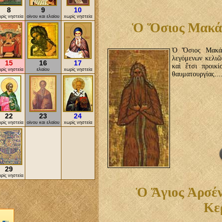
8
9
10
ρίς νηστεία
οίνου και ελαίου
xωρίς νηστεία
Ὁ Ὅσιος Μακάρ
Ὁ Ὅσιος Μακάρι
λεγόμενων κελιῶ
15
16
17
καὶ ἔτσι προικ
ρίς νηστεία
ελαίου
xωρίς νηστεία
θαυματουργίας...
22
23
24
ρίς νηστεία
οίνου και ελαίου
xωρίς νηστεία
29
ρίς νηστεία
Ὁ Ἅγιος Ἀρσέν
Κε