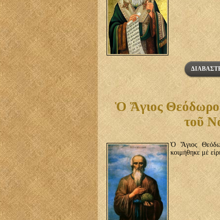
ΔΙΑΒΆΣΤΕ
Ὁ Ἅγιος Θεόδωρος
τοῦ Ν
Ὁ Ἅγιος Θεόδω
κοιμήθηκε μὲ εἰρ