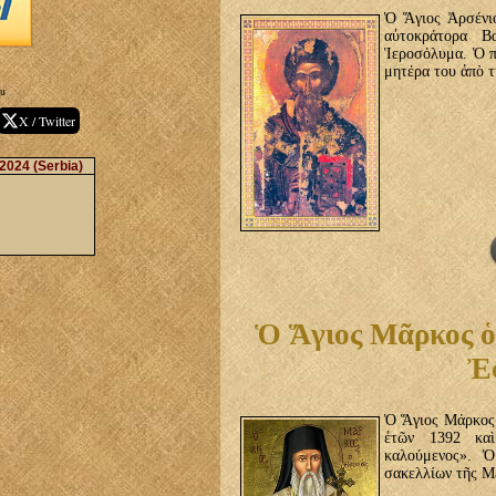
Ὁ Ἅγιος Ἀρσένιο
αὐτοκράτορα Β
Ἱεροσόλυμα. Ὁ π
μητέρα του ἀπὸ τ
cu
X / Twitter
 2024
(Serbia)
Ὁ Ἅγιος Μᾶρκος ὁ
Ἐ
Ὁ Ἅγιος Μάρκος 
ἐτῶν 1392 καὶ
καλούμενος». Ὁ
σακελλίων τῆς Μ