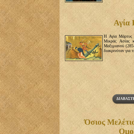
Αγία
Η Αγία Μάρτυς 
Μικράς Ασίας κ
Μαξιμιανού (285
διακρινόταν για 
ΔΙΑΒΆΣΤΕ
Όσιος Μελέτι
Ομο