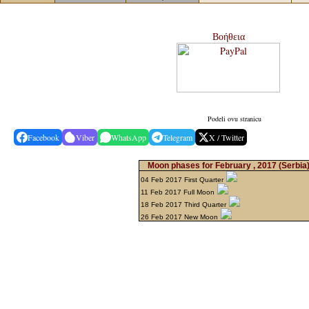
Βοήθεια
Podeli ovu stranicu
Facebook
Viber
WhatsApp
Telegram
X / Twitter
Moon phases for February , 2017
(Serbia
04 Feb 2017 First Quarter
11 Feb 2017 Full Moon
18 Feb 2017 Third Quarter
26 Feb 2017 New Moon