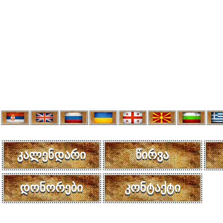
კალენდარი
წირვა
დონორები
კონტაქტი