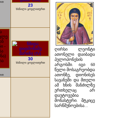
თით
23
ხსნილი ყოვლითურთ
ღირსი ლეონტი
ათონელი დაიბადა
30
პელოპონესის
ხსნილი ყოვლითურთ
არგოსში. იგი 60
წელი მოსაგრეობდა
ათონზე, დიონისეს
თით
სავანეში და მთელი
ამ ხნის მანძილზე
ერთხელაც არ
დაუტოვებია
მონასტერი. მტკიცე
სარწმუნოებისა...
ᲓᲐᲬᲕᲠᲘᲚᲔᲑᲘᲗ ...