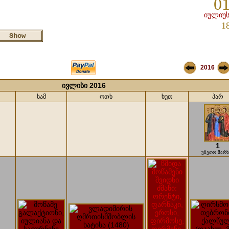
01
იულიუს
1
2016
ივლისი 2016
სამ
ოთხ
ხუთ
პარ
1
უზეთო მარხ