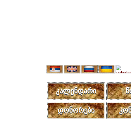
კალენდარი
წ
დონორები
კო