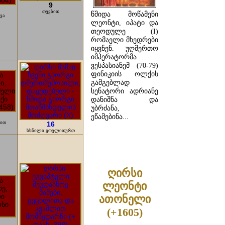
9
თევზით
წმიდა მოწამენი
ვა
ლეონტი, იპატი და
თეოდულე (I)
რომაელი მხედრები
იყვნენ. უღმერთო
იმპერატორმა
ვესპასიანემ (70-79)
ფინიკიის ოლქის
გამგებლად
სენატორი ადრიანე
დანიშნა და
უბრძანა,
ეწამებინა...
თით
16
ხსნილი ყოვლითურთ
ᲓᲐᲬᲕᲠᲘᲚᲔᲑᲘᲗ ...
ღირსი
ლეონტი
ათონელი
(+1605)