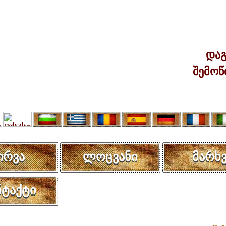
დაგ
შემოწ
ირვა
ლოცვანი
მარხვ
ნტაქტი