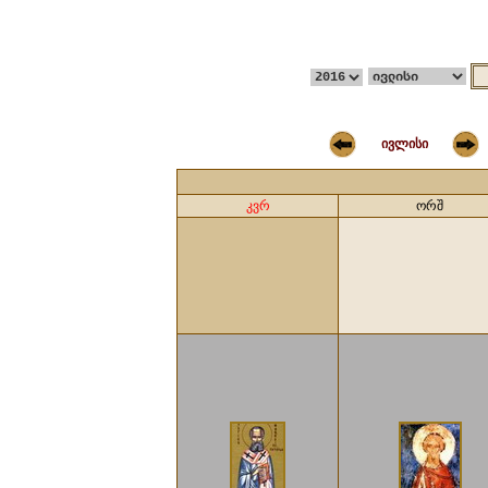
ივლისი
კვრ
ორშ