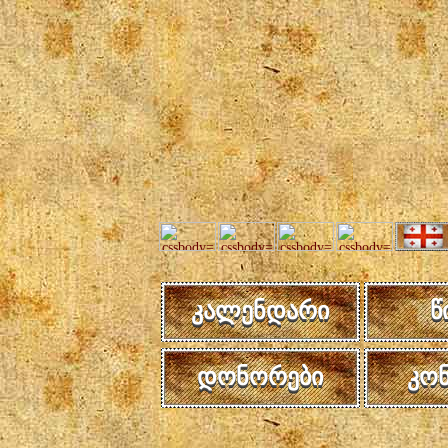
კალენდარი
წ
დონორები
კო