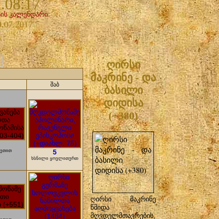
.08.17
ის კალენდარი:
9.07.2017
ღირსი
მაკრინე - და
რ
შაბ
ბასილი
დიდისა
(+380)
ზეთით
5
ხსნილი ყოვლითურთ
ღირსი მაკრინე
წმიდა
მღვდელმთავრების,