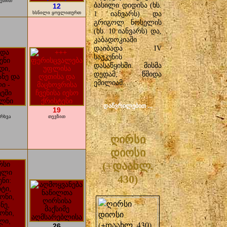
ზეთით
ბასილი დიდისა (ხს.
12
1 იანვარს) და
ხსნილი ყოვლითურთ
გრიგოლ ნოსელის
(ხს. 10 იანვარს) და,
კაბადოკიაში
დაიბადა IV
საუკუნის
დასაწყისში. მისმა
დედამ, წმიდა
ემილიამ...
ᲓᲐᲬᲕᲠᲘᲚᲔᲑᲘᲗ ...
19
არხვა
თევზით
ღირსი
დიოსი
(+დაახლ.
430)
26