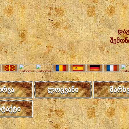
დაგ
შემოწ
ირვა
ლოცვანი
მარხვ
ნტაქტი