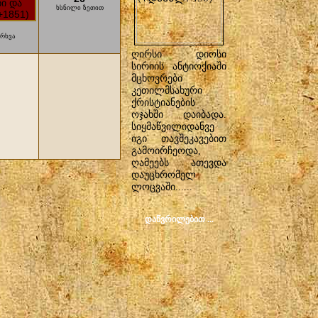
ხსნილი ზეთით
არხვა
ღირსი დიოსი
სირიის ანტიოქიაში
მცხოვრები
კეთილმსახური
ქრისტიანების
ოჯახში დაიბადა.
სიყმაწვილიდანვე
იგი თავშეკავებით
გამოირჩეოდა,
ღამეებს ათევდა
დაუცხრომელ
ლოცვაში......
ᲓᲐᲬᲕᲠᲘᲚᲔᲑᲘᲗ ...