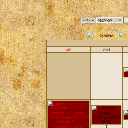
აგვისტო
კვრ
ორშ
7