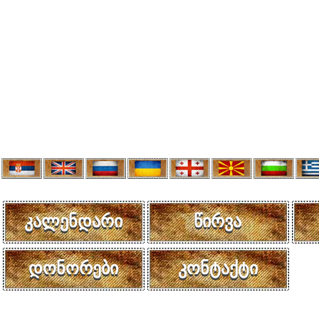
კალენდარი
წირვა
დონორები
კონტაქტი