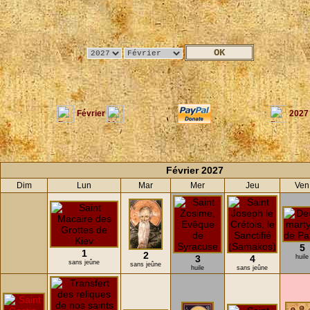
Février
2027
Février 2027
Dim
Lun
Mar
Mer
Jeu
Ven
5
1
2
3
4
huile
sans jeûne
sans jeûne
huile
sans jeûne