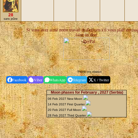
28
sans jeûne
Si vous avez aimé notre travail et d'efforts s'il vous plaît envisa
faire un don:
Podeli ovu stranicu
Facebook
Viber
WhatsApp
Telegram
X / Twitter
Moon phases for February , 2027
(Serbia)
06 Feb 2027 New Moon
14 Feb 2027 First Quarter
20 Feb 2027 Full Moon
28 Feb 2027 Third Quarter