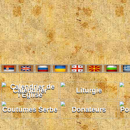
Calendrier
Liturgie
Coutumes Serbe
Donateurs
Po