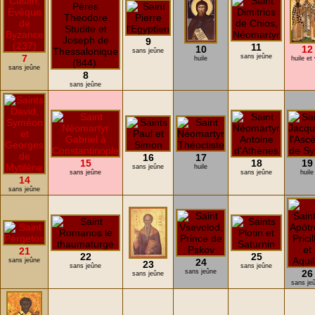
9
11
10
12
sans jeûne
7
sans jeûne
huile
huile et 
sans jeûne
8
sans jeûne
16
17
15
18
19
sans jeûne
huile
sans jeûne
sans jeûne
huile
14
sans jeûne
21
22
25
sans jeûne
24
23
sans jeûne
sans jeûne
sans jeûne
26
sans jeûne
sans je