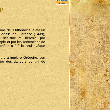
e
nne de l'Orthodoxie, a été un
Concile de Florence (1439),
 schisme et l'hérésie, par
ple et par les prétentions de
'Éphèse a été le seul évêque
 Marc a imploré Grégoire, son
fier des dangers venant de