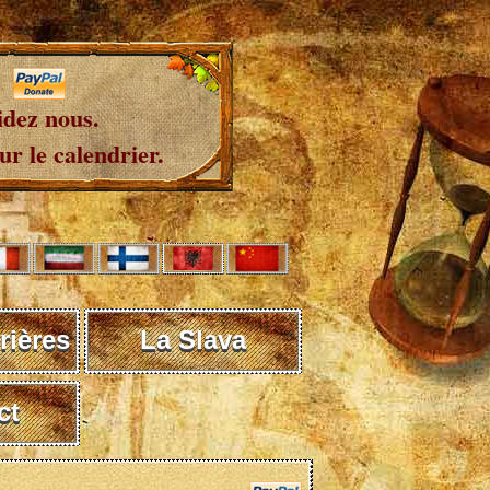
idez nous.
r le calendrier.
rières
La Slava
ct