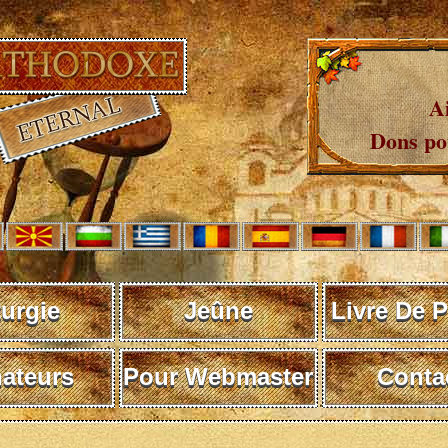
A
Dons pou
turgie
Jeûne
Livre De P
ateurs
Pour Webmaster
Conta