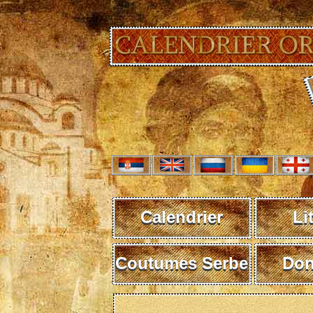
Calendrier
Li
Coutumes Serbe
Don