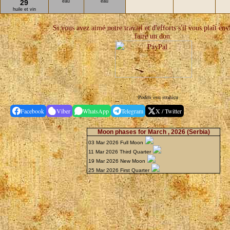
29
eau
eau
huile et vin
Si vous avez aimé notre travail et d'efforts s'il vous plaît env
faire un don:
Podeli ovu stranicu
Facebook
Viber
WhatsApp
Telegram
X / Twitter
Moon phases for March , 2026
(Serbia)
03 Mar 2026 Full Moon
11 Mar 2026 Third Quarter
19 Mar 2026 New Moon
25 Mar 2026 First Quarter