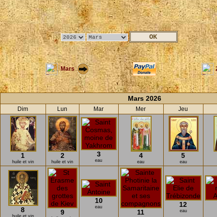
Mars
Mars 2026
Dim
Lun
Mar
Mer
Jeu
3
1
2
4
5
eau
huile et vin
huile et vin
eau
eau
10
12
eau
8
9
11
eau
huile et vin