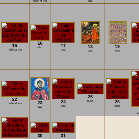
huile et vin
eau
16
15
17
18
19
eau
huile et vin
eau
eau
eau
25
22
24
huile
26
23
huile et vin
eau
huile
eau
h
30
31