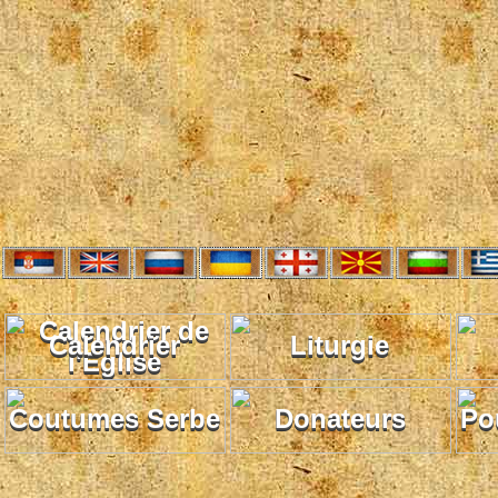
Calendrier
Liturgie
Coutumes Serbe
Donateurs
Po