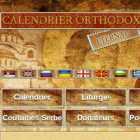
Calendrier
Liturgie
Coutumes Serbe
Donateurs
Po