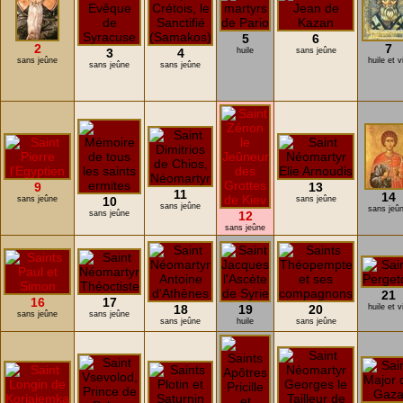
5
6
2
7
3
4
huile
sans jeûne
sans jeûne
huile et v
sans jeûne
sans jeûne
9
13
11
14
sans jeûne
10
sans jeûne
sans jeûne
sans jeû
sans jeûne
12
sans jeûne
21
16
17
18
19
20
huile et v
sans jeûne
sans jeûne
sans jeûne
huile
sans jeûne