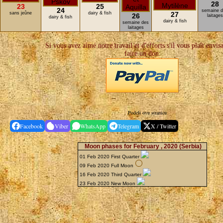
28
23
25
24
semaine 
sans jeûne
dairy & fish
27
26
laitages
dairy & fish
dairy & fish
semaine des
laitages
Si vous avez aimé notre travail et d'efforts s'il vous plaît envis
faire un don:
Podeli ovu stranicu
Facebook
Viber
WhatsApp
Telegram
X / Twitter
Moon phases for February , 2020
(Serbia)
01 Feb 2020 First Quarter
09 Feb 2020 Full Moon
16 Feb 2020 Third Quarter
23 Feb 2020 New Moon