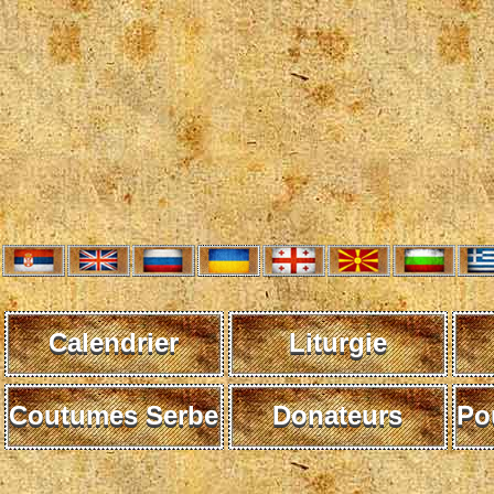
Calendrier
Liturgie
Coutumes Serbe
Donateurs
Po