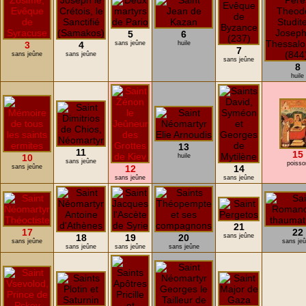
5
6
3
4
sans jeûne
huile
7
sans jeûne
sans jeûne
sans jeûne
8
huile
13
11
15
10
huile
sans jeûne
poisso
sans jeûne
12
14
sans jeûne
sans jeûne
21
17
22
18
19
20
sans jeûne
sans jeûne
sans je
sans jeûne
sans jeûne
sans jeûne