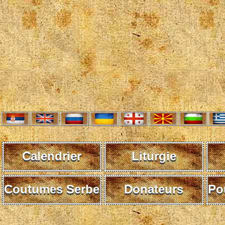
Calendrier
Liturgie
Coutumes Serbe
Donateurs
Po