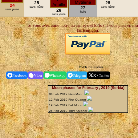
25
28
24
sans jeûne
27
sans jeûne
sans jeûne
26
huile
sans jeûne
Si vous avez aimé notre travail et d'efforts s'il vous plaît envis
faire un don:
Podeli ovu stranicu
Facebook
Viber
WhatsApp
Telegram
X / Twitter
Moon phases for February , 2019
(Serbia)
04 Feb 2019 New Moon
12 Feb 2019 First Quarter
19 Feb 2019 Full Moon
26 Feb 2019 Third Quarter