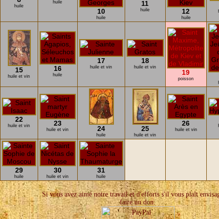
huile
11
huile
10
huile
12
huile
huile
17
18
16
huile et vin
huile et vin
15
19
huile
huile et vin
poisson
22
23
26
huile et vin
24
25
huile et vin
huile et vin
huile
huile et vin
29
30
31
huile
huile et vin
huile
Si vous avez aimé notre travail et d'efforts s'il vous plaît envisa
faire un don: