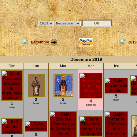
Décembre
2019
Décembre 2019
Dim
Lun
Mar
Mer
Jeu
5
2
3
4
huile
1
huile
huile
poisson
huile
9
8