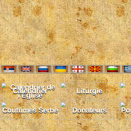
Calendrier
Liturgie
Coutumes Serbe
Donateurs
Po