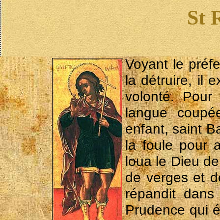
St 
Voyant le préf
la détruire, il 
volonté. Pour 
langue coupée
enfant, saint B
la foule pour 
loua le Dieu de 
de verges et d
répandit dans
Prudence qui éc