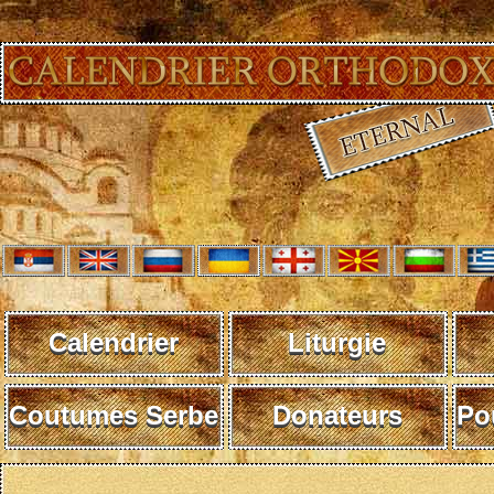
Calendrier
Liturgie
Coutumes Serbe
Donateurs
Po