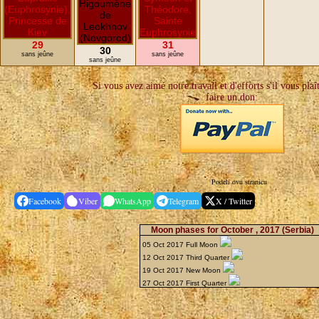
29
31
30
sans jeûne
sans jeûne
sans jeûne
Si vous avez aimé notre travail et d'efforts s'il vous plaî
faire un don:
Podeli ovu stranicu
Facebook
Viber
WhatsApp
Telegram
X / Twitter
Moon phases for October , 2017
(Serbia)
05 Oct 2017 Full Moon
12 Oct 2017 Third Quarter
19 Oct 2017 New Moon
27 Oct 2017 First Quarter