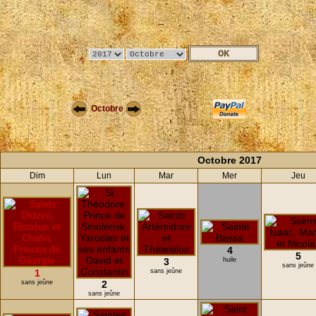
Octobre
Octobre 2017
Dim
Lun
Mar
Mer
Jeu
4
5
3
huile
sans jeûne
1
sans jeûne
sans jeûne
2
sans jeûne