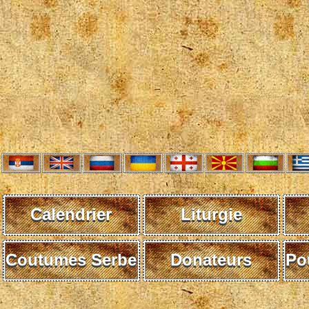
Calendrier
Liturgie
Coutumes Serbe
Donateurs
Po