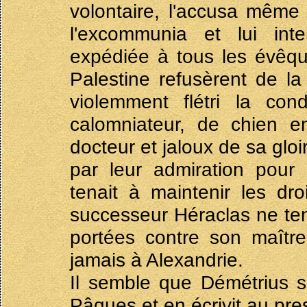
volontaire, l'accusa même d
l'excommunia et lui inte
expédiée à tous les évêqu
Palestine refusèrent de la
violemment flétri la con
calomniateur, de chien e
docteur et jaloux de sa glo
par leur admiration pour 
tenait à maintenir les dro
successeur Héraclas ne te
portées contre son maître
jamais à Alexandrie.
Il semble que Démétrius s
Pâques et en écrivit au pres