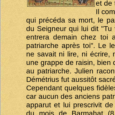
et de 
Il co
qui précéda sa mort, le pa
du Seigneur qui lui dit "Tu
entrera demain chez toi a
patriarche après toi". Le 
ne savait ni lire, ni écrir
une grappe de raisin, bien q
au patriarche. Julien raco
Démétrius fut aussitôt sacr
Cependant quelques fidèle
car aucun des anciens patri
apparut et lui prescrivit d
du mois de Barmahat (8 