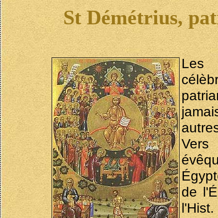
St Démétrius, pat
Les 
célèb
patri
jamai
autres
Vers 
évêq
Égypt
de l'
l'His