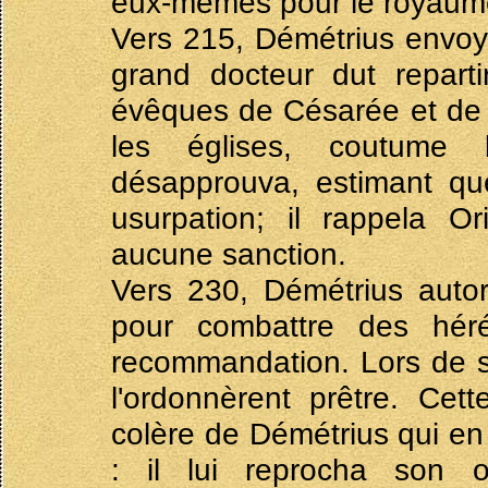
eux-mêmes pour le royaume
Vers 215, Démétrius envoya
grand docteur dut reparti
évêques de Césarée et de J
les églises, coutume l
désapprouva, estimant que
usurpation; il rappela Or
aucune sanction.
Vers 230, Démétrius auto
pour combattre des héré
recommandation. Lors de 
l'ordonnèrent prêtre. Cett
colère de Démétrius qui en
: il lui reprocha son ord