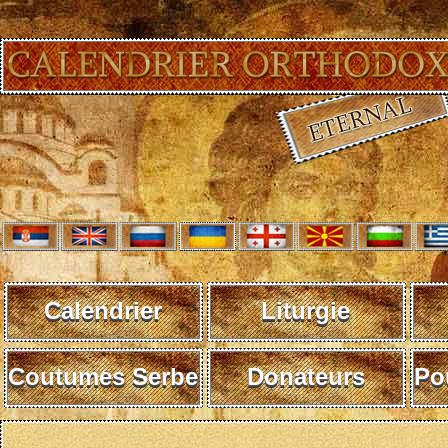
Calendrier
Liturgie
Coutumes Serbe
Donateurs
Po