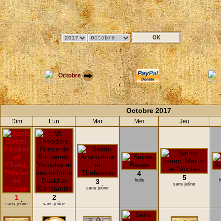
Octobre
Octobre 2017
Dim
Lun
Mar
Mer
Jeu
4
5
3
huile
h
sans jeûne
sans jeûne
1
2
sans jeûne
sans jeûne