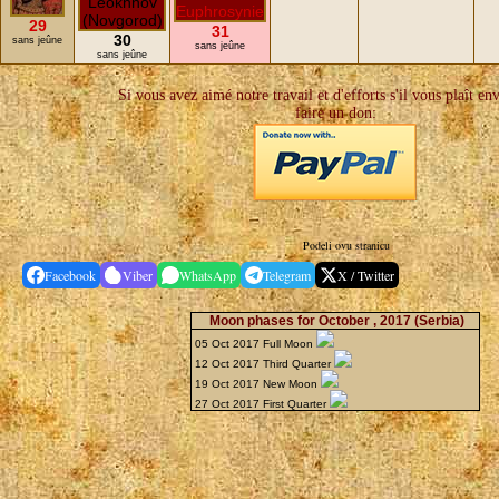
29
31
30
sans jeûne
sans jeûne
sans jeûne
Si vous avez aimé notre travail et d'efforts s'il vous plaît en
faire un don:
Podeli ovu stranicu
Facebook
Viber
WhatsApp
Telegram
X / Twitter
Moon phases for October , 2017
(Serbia)
05 Oct 2017 Full Moon
12 Oct 2017 Third Quarter
19 Oct 2017 New Moon
27 Oct 2017 First Quarter