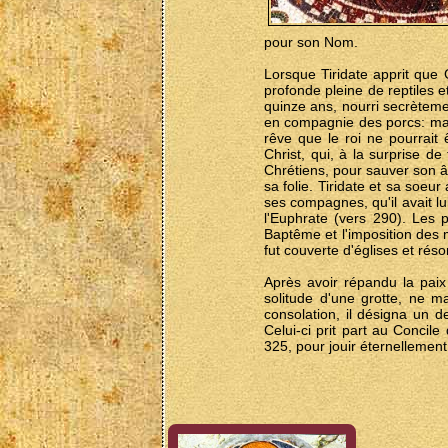
pour son Nom.
Lorsque Tiridate apprit que G
profonde pleine de reptiles 
quinze ans, nourri secrètemen
en compagnie des porcs: mar
rêve que le roi ne pourrait 
Christ, qui, à la surprise de
Chrétiens, pour sauver son â
sa folie. Tiridate et sa soeu
ses compagnes, qu'il avait l
l'Euphrate (vers 290). Les p
Baptême et l'imposition des 
fut couverte d'églises et ré
Après avoir répandu la paix
solitude d'une grotte, ne m
consolation, il désigna un 
Celui-ci prit part au Concil
325, pour jouir éternellement 