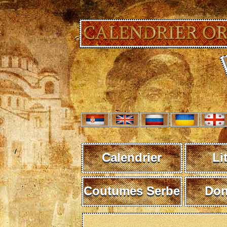
Calendrier
Li
Coutumes Serbe
Don