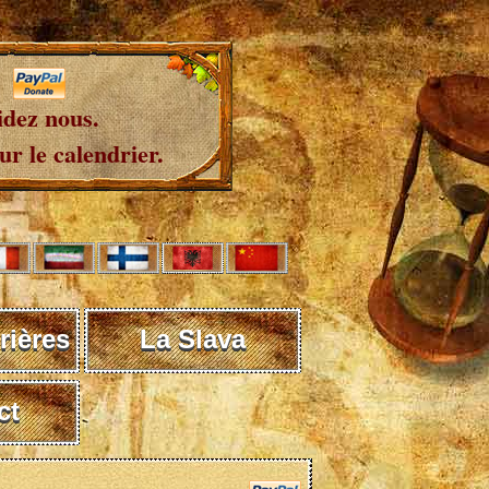
idez nous.
r le calendrier.
rières
La Slava
ct