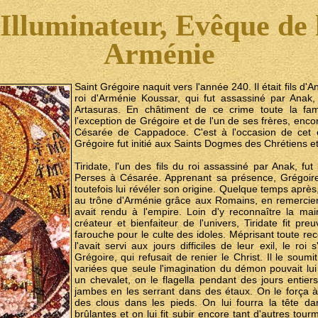
'Illuminateur, Evêque de
Arménie
Saint Grégoire naquit vers l'année 240. Il était fils d
roi d'Arménie Koussar, qui fut assassiné par Anak,
Artasuras. En châtiment de ce crime toute la fam
l'exception de Grégoire et de l'un de ses frères, encor
Césarée de Cappadoce. C'est à l'occasion de cet ex
Grégoire fut initié aux Saints Dogmes des Chrétiens et
Tiridate, l'un des fils du roi assassiné par Anak, fut 
Perses à Césarée. Apprenant sa présence, Grégoire
toutefois lui révéler son origine. Quelque temps aprè
au trône d'Arménie grâce aux Romains, en remerciem
avait rendu à l'empire. Loin d'y reconnaître la mai
créateur et bienfaiteur de l'univers, Tiridate fit p
farouche pour le culte des idoles. Méprisant toute re
l'avait servi aux jours difficiles de leur exil, le ro
Grégoire, qui refusait de renier le Christ. Il le soumi
variées que seule l'imagination du démon pouvait lui
un chevalet, on le flagella pendant des jours entier
jambes en les serrant dans des étaux. On le força à 
des clous dans les pieds. On lui fourra la tête d
brûlantes et on lui fit subir encore tant d'autres tour