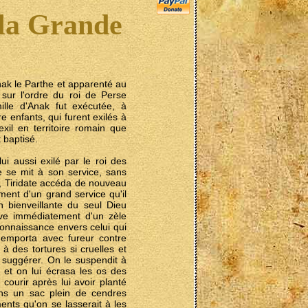
 la Grande
'Anak le Parthe et apparenté au
 sur l'ordre du roi de Perse
ille d'Anak fut exécutée, à
e enfants, qui furent exilés à
il en territoire romain que
 baptisé.
lui aussi exilé par le roi des
 se mit à son service, sans
s, Tiridate accéda de nouveau
ent d'un grand service qu'il
n bienveillante du seul Dieu
reuve immédiatement d'un zèle
connaissance envers celui qui
i s'emporta avec fureur contre
t à des tortures si cruelles et
 suggérer. On le suspendit à
s et on lui écrasa les os des
courir après lui avoir planté
ans un sac plein de cendres
ments qu'on se lasserait à les