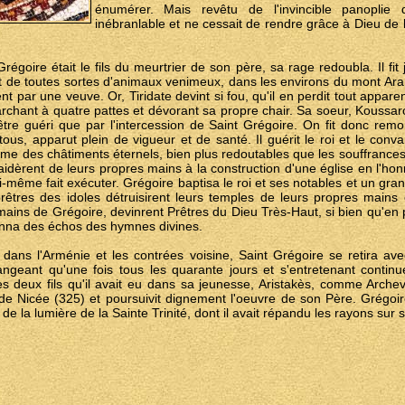
énumérer. Mais revêtu de l'invincible panoplie d
inébranlable et ne cessait de rendre grâce à Dieu de l
régoire était le fils du meurtrier de son père, sa rage redoubla. Il fit
et de toutes sortes d'animaux venimeux, dans les environs du mont Ara
t par une veuve. Or, Tiridate devint si fou, qu'il en perdit tout appar
chant à quatre pattes et dévorant sa propre chair. Sa soeur, Koussaro
être guéri que par l'intercession de Saint Grégoire. On fit donc remo
 tous, apparut plein de vigueur et de santé. Il guérit le roi et le conv
me des châtiments éternels, bien plus redoutables que les souffrances
r aidèrent de leurs propres mains à la construction d'une église en l'h
ui-même fait exécuter. Grégoire baptisa le roi et ses notables et un gr
rêtres des idoles détruisirent leurs temples de leurs propres mains 
mains de Grégoire, devinrent Prêtres du Dieu Très-Haut, si bien qu'en
sonna des échos des hymnes divines.
 dans l'Arménie et les contrées voisine, Saint Grégoire se retira ave
angeant qu'une fois tous les quarante jours et s'entretenant cont
des deux fils qu'il avait eu dans sa jeunesse, Aristakès, comme Arch
e de Nicée (325) et poursuivit dignement l'oeuvre de son Père. Grégoi
de la lumière de la Sainte Trinité, dont il avait répandu les rayons sur 