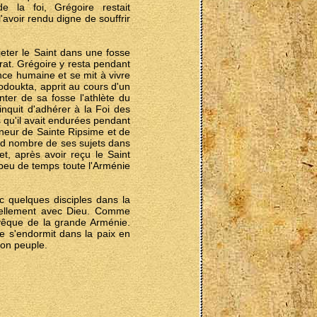
e la foi, Grégoire restait
'avoir rendu digne de souffrir
 jeter le Saint dans une fosse
rat. Grégoire y resta pendant
ence humaine et se mit à vivre
doukta, apprit au cours d'un
nter de sa fosse l'athlète du
ainquit d'adhérer à la Foi des
 qu'il avait endurées pendant
onneur de Sainte Ripsime et de
and nombre de ses sujets dans
et, après avoir reçu le Saint
 peu de temps toute l'Arménie
c quelques disciples dans la
inuellement avec Dieu. Comme
evêque de la grande Arménie.
re s'endormit dans la paix en
son peuple.