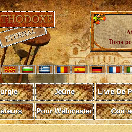
A
Dons pou
turgie
Jeûne
Livre De P
ateurs
Pour Webmaster
Conta