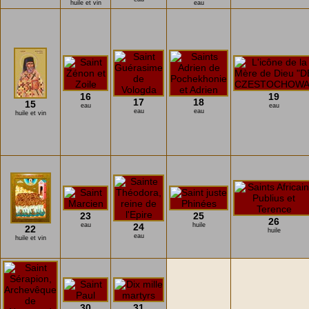
huile et vin
eau
16
19
17
18
15
eau
eau
eau
eau
huile et vin
23
25
26
eau
24
huile
22
huile
eau
huile et vin
30
31