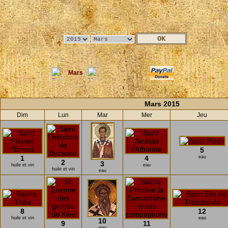
Mars
Mars 2015
Dim
Lun
Mar
Mer
Jeu
5
1
4
eau
2
3
huile et vin
eau
huile et vin
eau
8
12
huile et vin
eau
10
9
11
eau