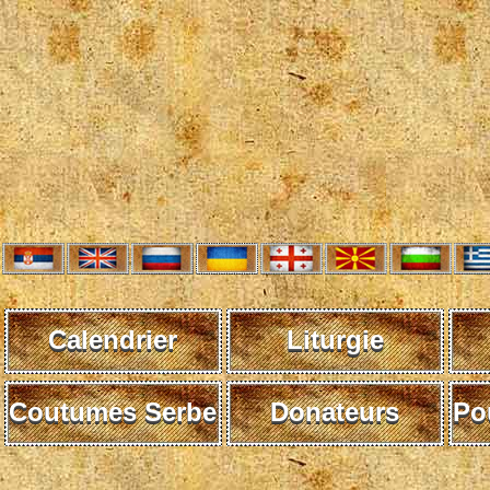
Calendrier
Liturgie
Coutumes Serbe
Donateurs
Po