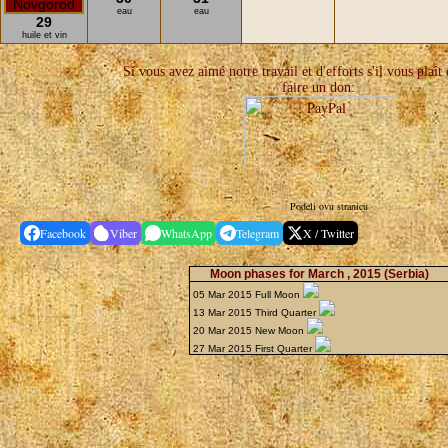
eau
eau
29
huile et vin
Si vous avez aimé notre travail et d'efforts s'il vous plaît
faire un don:
Podeli ovu stranicu
Facebook
Viber
WhatsApp
Telegram
X / Twitter
Moon phases for March , 2015
(Serbia)
05 Mar 2015 Full Moon
13 Mar 2015 Third Quarter
20 Mar 2015 New Moon
27 Mar 2015 First Quarter