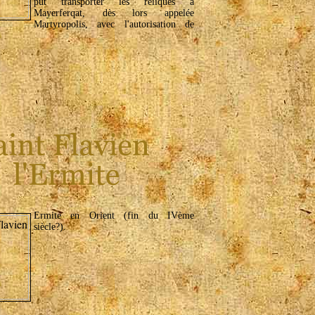
put transporter les reliques à
Mayerferqat, dès lors appelée
Martyropolis, avec l'autorisation de
Ermite en Orient (fin du IVème
siècle?).