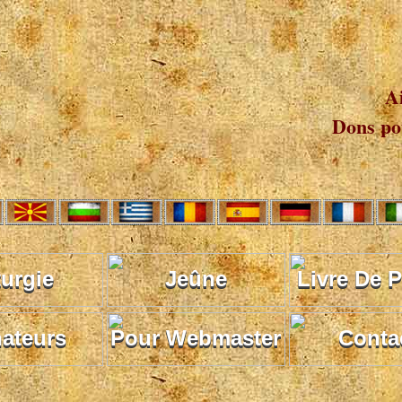
A
Dons pou
turgie
Jeûne
Livre De P
ateurs
Pour Webmaster
Conta