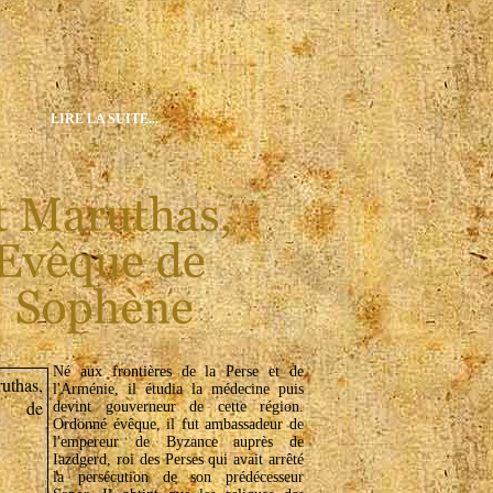
LIRE LA SUITE...
Né aux frontières de la Perse et de
l'Arménie, il étudia la médecine puis
devint gouverneur de cette région.
Ordonné évêque, il fut ambassadeur de
l'empereur de Byzance auprès de
Iazdgerd, roi des Perses qui avait arrêté
la persécution de son prédécesseur