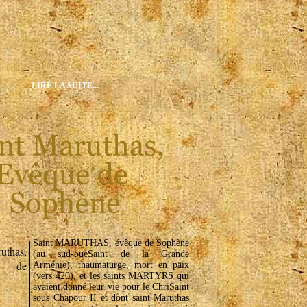
LIRE LA SUITE...
Saint MARUTHAS, évêque de Sophène
(au sud-oueSaint de la Grande
Arménie), thaumaturge, mort en paix
(vers 420), et les saints MARTYRS qui
avaient donné leur vie pour le ChriSaint
sous Chapour II et dont saint Maruthas