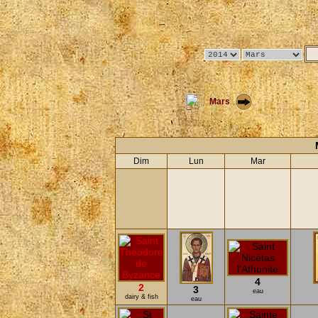
Mars
Dim
Lun
Mar
4
2
3
eau
dairy & fish
eau