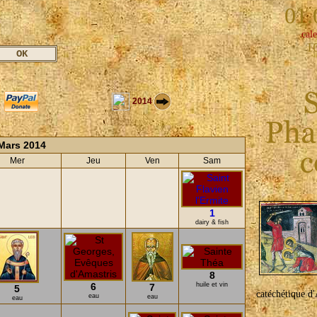
01.
cale
1
2014
Mars 2014
Mer
Jeu
Ven
Sam
1
dairy & fish
8
6
huile et vin
7
5
catéchétique d'A
eau
eau
eau