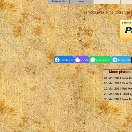
huile et vin
eau
Si vous avez aimé notre travai
f
Facebook
Viber
WhatsApp
Telegram
Moon phases 
01 Mar 2014 New 
08 Mar 2014 First Q
16 Mar 2014 Full M
23 Mar 2014 Third 
30 Mar 2014 New 