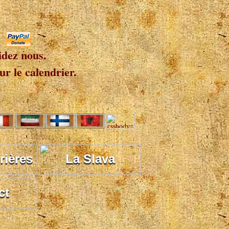
idez nous.
r le calendrier.
rières
La Slava
ct