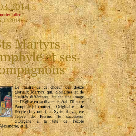
03.2014
ndrier julien:
6.02.2014
Le maître de ce choeur des douze
glorieux Martyrs qui, d'origines et de
qualités différentes, étaient une image
de l'Eglise en sa diversité, était l'illustre
Pamphile.(ci-contre) Originaire de
Béryte (Beyrouth), en Syrie, il avait été
l'élève de Piérius, le successeur
d'Origène à la tête de l'école
lexandrie, et il...