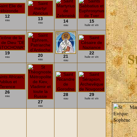
12
13
eau
14
15
eau
eau
huile et vin
19
22
20
21
eau
huile et vin
eau
eau
26
28
29
eau
eau
huile et vin
27
eau