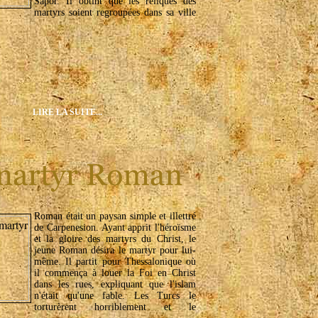
Sapor. Il obtint que les reliques des
martyrs soient regroupées dans sa ville
LIRE LA SUITE...
Roman était un paysan simple et illettré
de Carpenesion. Ayant apprit l'héroïsme
et la gloire des martyrs du Christ, le
jeune Roman désira le martyr pour lui-
même. Il partit pour Thessalonique où
il commença à louer la Foi en Christ
dans les rues, expliquant que l'islam
n'était qu'une fable. Les Turcs le
torturèrent horriblement et le