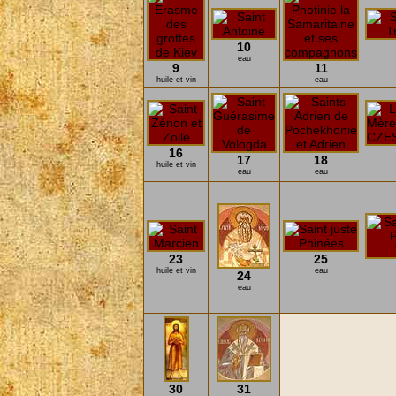
10
eau
9
11
huile et vin
eau
16
17
18
huile et vin
eau
eau
23
25
huile et vin
eau
24
eau
30
31