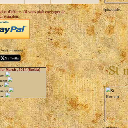
épiscopale,...
l et d'efforts s'il vous plaît envisager de
aire un don:
Podeli ovu stranicu
X / Twitter
for March , 2014
(Serbia)
Moon
uarter
oon
Quarter
Moon