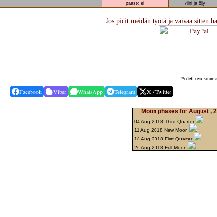
paasto ei
viini ja öljy
Jos pidit meidän työtä ja vaivaa sitten ha
Podeli ovu stranic
Facebook
Viber
WhatsApp
Telegram
X / Twitter
Moon phases for August , 
04 Aug 2018 Third Quarter
11 Aug 2018 New Moon
18 Aug 2018 First Quarter
26 Aug 2018 Full Moon