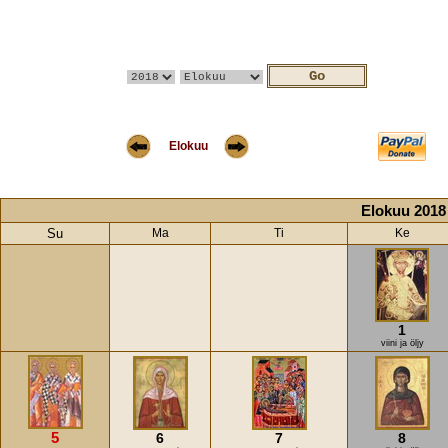
Elokuu
Elokuu 2018
Su
Ma
Ti
Ke
1
viini ja öljy
5
6
7
8