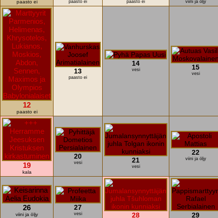
paasto ei
paasto ei
paasto ei
viini ja öljy
14
15
13
vesi
vesi
paasto ei
12
paasto ei
22
20
21
viini ja öljy
vesi
19
vesi
kala
26
27
vesi
28
29
viini ja öljy