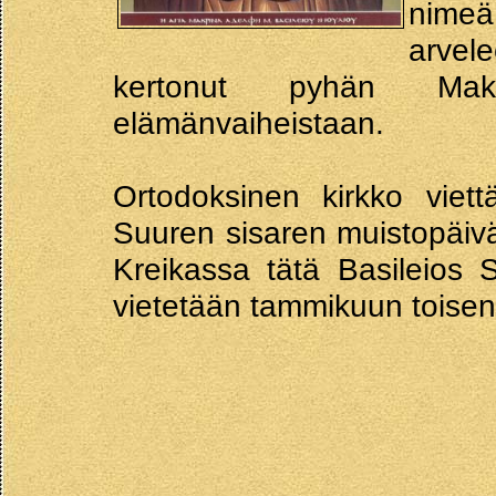
nimeä
arvel
kertonut pyhän Mak
elämänvaiheistaan.
Ortodoksinen kirkko viettä
Suuren sisaren muistopäivä
Kreikassa tätä Basileios 
vietetään tammikuun toise