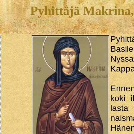
Pyhittäjä Makrina,
Pyhi
Basil
Nyss
Kappa
Ennen
koki 
last
naism
Hänen