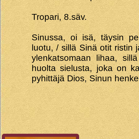
Tropari, 8.säv.
Sinussa, oi isä, täysin p
luotu, / sillä Sinä otit ristin
ylenkatsomaan lihaa, sill
huolta sielusta, joka on k
pyhittäjä Dios, Sinun henke