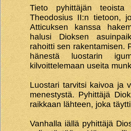
Tieto pyhittäjän teoista 
Theodosius II:n tietoon, jo
Atticuksen kanssa hakema
halusi Dioksen asuinpaik
rahoitti sen rakentamisen. P
hänestä luostarin igum
kilvoittelemaan useita munk
Luostari tarvitsi kaivoa ja 
menestystä. Pyhittäjä Dio
raikkaan lähteen, joka täytt
Vanhalla iällä pyhittäjä Dio