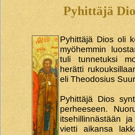
Pyhittäjä Di
Pyhittäjä Dios oli k
myöhemmin luostari
tuli tunnetuksi m
herätti rukouksill
eli Theodosius Suu
Pyhittäjä Dios synt
perheeseen. Nuor
itsehillinnästään j
vietti aikansa la