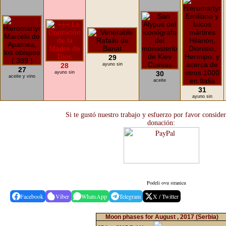
29
28
ayuno sin
27
ayuno sin
30
aceite y vino
aceite
31
ayuno sin
Si te gustó nuestro trabajo y esfuerzo por favor conside
donación:
Podeli ovu stranicu
Facebook
Viber
WhatsApp
Telegram
X / Twitter
Moon phases for August , 2017
(Serbia)