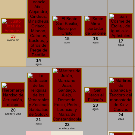
13
15
16
ayuno sin
17
agua
agua
agua
14
agua
23
20
agua
aceite y vino
24
21
agua
agua
22
aceite y vino