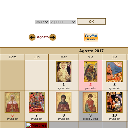
Agosto
Agosto 2017
Dom
Lun
Mar
Mie
Jue
1
2
3
ayuno sin
pescado
ayuno sin
6
7
8
9
10
ayuno sin
ayuno sin
ayuno sin
aceite y vino
ayuno sin