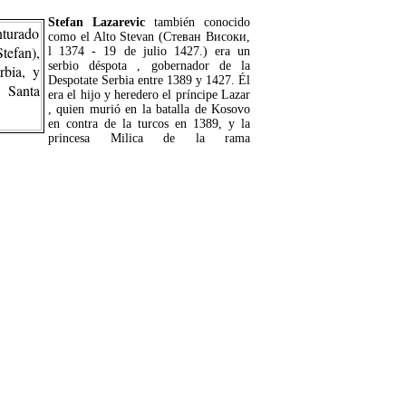
Stefan Lazarevic
también conocido
como el Alto Stevan (Стеван Високи,
l 1374 - 19 de julio 1427.) era un
serbio déspota , gobernador de la
Despotate Serbia entre 1389 y 1427. Él
era el hijo y heredero el príncipe Lazar
, quien murió en la batalla de Kosovo
en contra de la turcos en 1389, y la
princesa Milica de la rama
LEER MÁS...