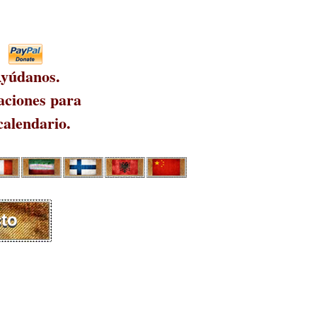
yúdanos.
ciones para
calendario.
to