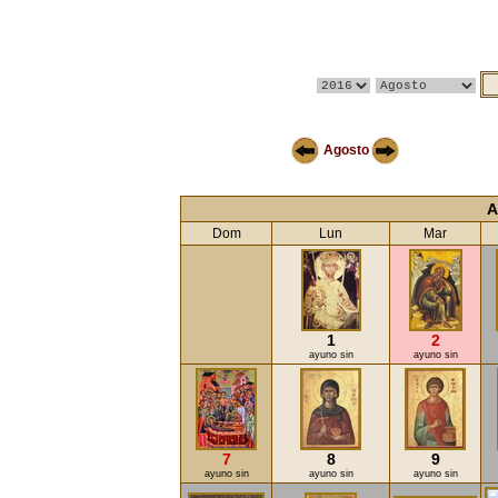
Agosto
A
Dom
Lun
Mar
1
2
ayuno sin
ayuno sin
7
8
9
ayuno sin
ayuno sin
ayuno sin