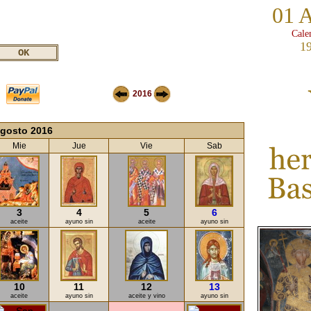
01 
Cale
19
2016
gosto 2016
Mie
Jue
Vie
Sab
3
4
5
6
aceite
ayuno sin
aceite
ayuno sin
10
11
12
13
aceite
ayuno sin
aceite y vino
ayuno sin