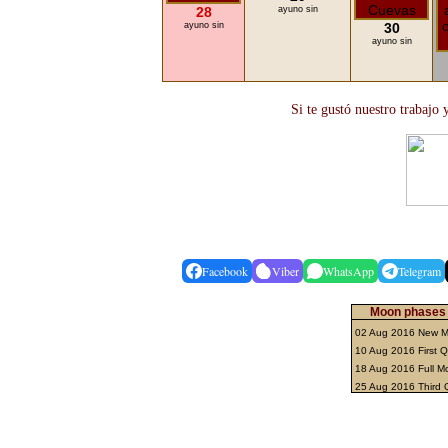
28
ayuno sin
ayuno sin
30
ayuno sin
Si te gustó nuestro trabajo
Facebook
Viber
WhatsApp
Telegram
Moon phases 
02 Aug 2016 New 
10 Aug 2016 First 
18 Aug 2016 Full 
25 Aug 2016 Third 