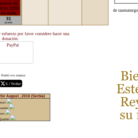
de taumaturgo.
31
aceite
 y esfuerzo por favor considere hacer una
donación:
Podeli ovu stranicu
X / Twitter
for August , 2016
(Serbia)
Moon
Quarter
Moon
Quarter