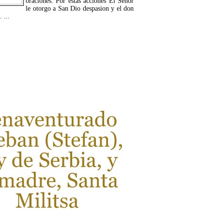
oraciones. Por estas acciones El Señor
le otorgo a San Dio despasion y el don
 ...
LEER MÁS...