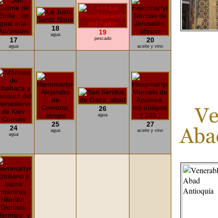
18
19
agua
17
pescado
20
agua
aceite y vino
26
agua
25
27
24
agua
aceite y vino
agua