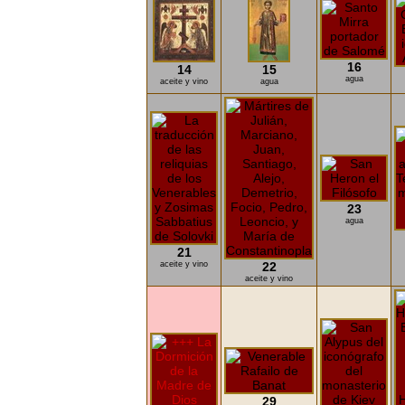
16
14
15
agua
aceite y vino
agua
23
agua
21
aceite y vino
22
aceite y vino
29