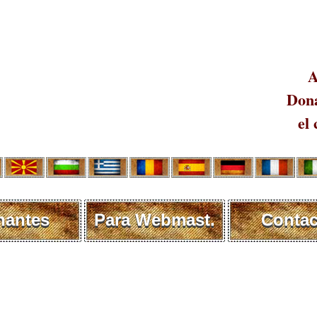
A
Dona
el 
nantes
Para Webmast.
Contac