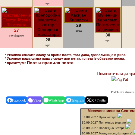
мрс
29
27
вода
30
сухоједење
28
мрс
мрс
* Уколико славите славу за време поста, тога дана, дозвољена је и риба.
* Уколико ваша слава пада у среду или петак, трпеза је обавезно посна.
Пост и правила поста
* прочитајте:
Помозите нам да тра
Podeli ovu stranicu
Facebook
Viber
WhatsApp
Telegram
X / Twitter
Месечеве мене за Септемб
07.09.2027 Прва четврт
15.09.2027 Пун месец (уштап)
23.09.2027 Последња четврт
30.09.2027 Млад месец (младина)