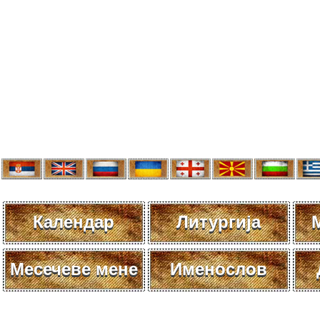
Календар
Литургија
Месечеве мене
Именослов