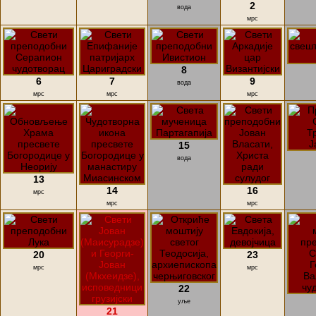
2
вода
мрс
8
6
7
9
вода
мрс
мрс
мрс
15
вода
13
14
16
мрс
мрс
мрс
20
23
мрс
мрс
22
уље
21