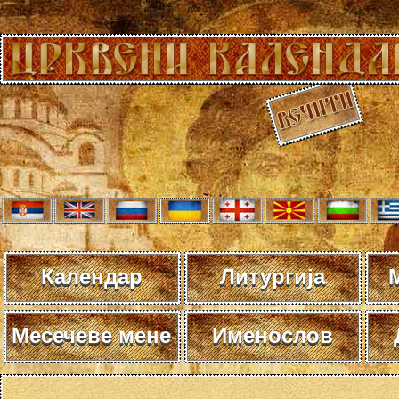
Календар
Литургија
Месечеве мене
Именослов