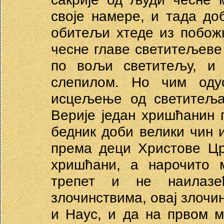
своје намере, и тада д
обитељи хтеде из побожн
чесне главе светитељеве 
по вољи светитељу, и 
слепилом. Но чим оду
исцељење од светитеља.
Верије један хришћанин 
бедник доби велики чин и
према деци Христове Цр
хришћани, а нарочито м
трепет и не наилазе
злочинствима, овај злочи
и Наус, и да на првом 