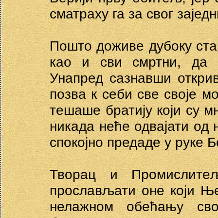
сматраху га за свог заједн
Пошто доживе дубоку ста
као и сви смртни, да 
Унапред сазнавши открив
позва к себи све своје мо
тешаше братију који су м
никада неће одвајати од 
спокојно предаде у руке Б
Творац и Промислите
прослављати оне који Ње
нелажном обећању св