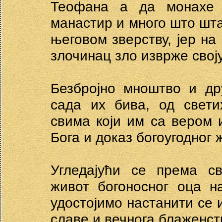
Теофана а да монахе 
манастир и много што шта
његовом зверству, јер на
злочинац зло изврже свој
Безбројно мноштво и др
сада их бива, од свети
свима који им са вером 
Бога и доказ богоугодног
Угледајући се према с
живот богоносног оца н
удостојимо настанити се 
славе и вечнога блаженст