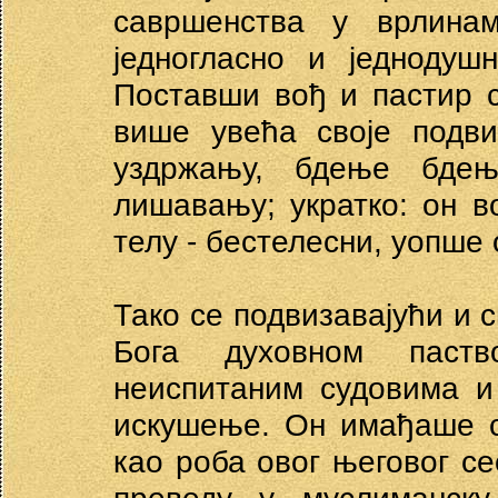
савршенства у врлина
једногласно и једнодуш
Поставши вођ и пастир 
више увећа своје подви
уздржању, бдење бдењ
лишавању; укратко: он 
телу - бестелесни, уопше
Тако се подвизавајући и 
Бога духовном паств
неиспитаним судовима и
искушење. Он имађаше с
као роба овог његовог се