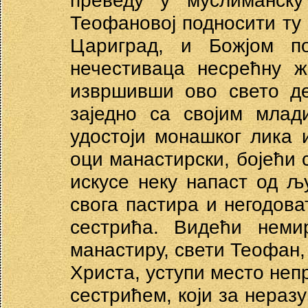
преведу у муслиманску
Теофановој подносити ту 
Цариград, и Божјом п
нечестиваца несрећну ж
извршивши ово свето де
заједно са својим млад
удостоји монашког лика 
оци манастирски, бојећи с
искусе неку напаст од љ
свога пастира и негодова
сестрића. Видећи неми
манастиру, свети Теофан,
Христа, уступи место непр
сестрићем, који за нера