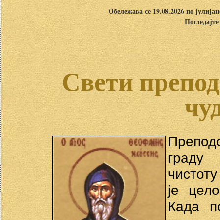
Обележава се 19.08.2026 по јулија
Погледајте
Свети препод
чу
Препод
граду
чистоту
је цел
Када п