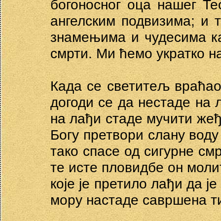
богоносног оца нашег Те
ангелским подвизима; и 
знамењима и чудесима ка
смрти. Ми ћемо укратко н
Када се светитељ враћао
догоди се да нестаде на л
на лађи стаде мучити жеђ
Богу претвори слану воду 
тако спасе од сигурне см
те исте пловидбе он моли
које је претило лађи да ј
мору настаде савршена т