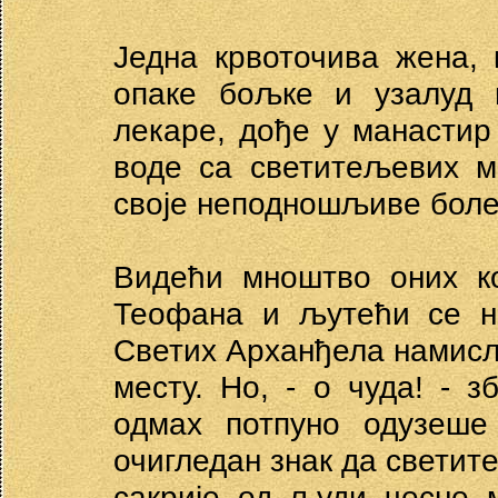
Једна крвоточива жена, 
опаке бољке и узалуд 
лекаре, дође у манастир
воде са светитељевих м
своје неподношљиве боле
Видећи мноштво оних ко
Теофана и љутећи се на
Светих Арханђела намисли
месту. Но, - о чуда! - 
одмах потпуно одузеше
очигледан знак да светит
сакрије од људи чесне 