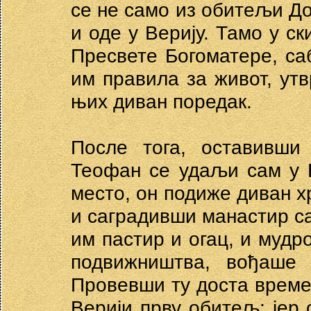
се не само из обитељи До
и оде у Верију. Тамо у ск
Пресвете Богоматере, са
им правила за живот, ут
њих диван поредак.
После тога, оставивши 
Теофан се удаљи сам у 
место, он подиже диван х
и саградивши манастир с
им пастир и огац, и мудр
подвижништва, вођаше 
Провевши ту доста времен
Верији прву обитељ; јер