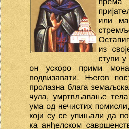
према 
пријате
или ма
стрем
Оставив
из сво
ступи у
он ускоро прими мон
подвизавати. Његов пос
пролазна блага земаљска
чула, умртвљавање тела
ума од нечистих помисли
који су се упињали да п
ка анђелском савршенств