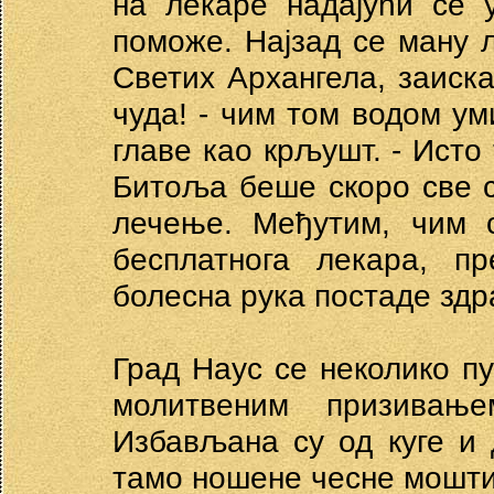
на лекаре надајући се 
поможе. Најзад се ману 
Светих Архангела, заиска
чуда! - чим том водом уми
главе као крљушт. - Исто 
Битоља беше скоро све 
лечење. Међутим, чим 
бесплатнога лекара, п
болесна рука постаде здра
Град Наус се неколико пу
молитвеним призивањ
Избављана су од куге и 
тамо ношене чесне мошти