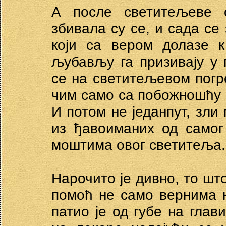
А после светитељеве 
збивала су се, и сада се 
који са вером долазе 
љубављу га призивају у
се на светитељевом погр
чим само са побожношћу 
И потом не једанпут, зл
из ђавоиманих од самог
моштима овог светитеља.
Нарочито је дивно, то што
помоћ не само вернима 
патио је од губе на гла