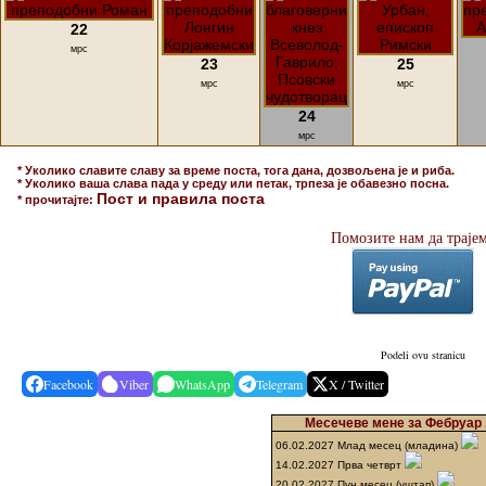
22
мрс
23
25
мрс
мрс
24
мрс
* Уколико славите славу за време поста, тога дана, дозвољена је и риба.
* Уколико ваша слава пада у среду или петак, трпеза је обавезно посна.
Пост и правила поста
* прочитајте:
Помозите нам да траје
Podeli ovu stranicu
Facebook
Viber
WhatsApp
Telegram
X / Twitter
Месечеве мене за Фебруар 
06.02.2027 Млад месец (младина)
14.02.2027 Прва четврт
20.02.2027 Пун месец (уштап)