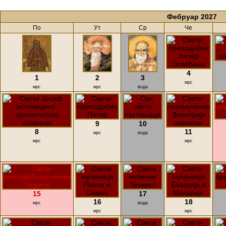
Фебруар 2027
По
Ут
Ср
Че
4
1
2
3
мрс
мрс
мрс
вода
9
10
8
11
мрс
вода
мрс
мрс
15
17
16
18
мрс
вода
мрс
мрс