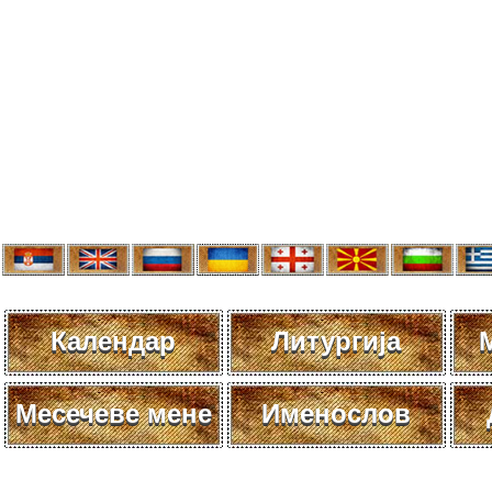
Календар
Литургија
Месечеве мене
Именослов