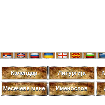
Календар
Литургија
Месечеве мене
Именослов