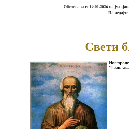
Обележава се 19.01.2026 по јулија
Погледајте
Свети б
Новгородс
"Проштавај