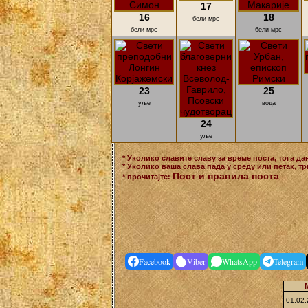
17
16
18
бели мрс
бели мрс
бели мрс
23
25
уље
вода
24
уље
* Уколико славите славу за време поста, тога да
* Уколико ваша слава пада у среду или петак, тр
Пост и правила поста
* прочитајте:
Facebook
Viber
WhatsApp
Telegram
01.02.