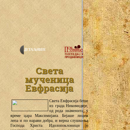
ДЕТАЉНИЈЕ
Света
мученица
Евфрасија
Света Евфрасија беше
из града Никомидије,
од рода знаменита, у
време цара Максимијана. Бејаше лицем
лепа и по нарави добра, и верна слушкиња
Господа Христа. Идолопоклоници је