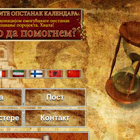
а
Пост
стере
Контакт