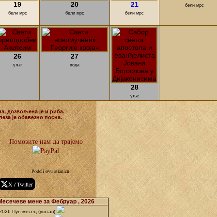
19
20
21
бели мрс
бели мрс
бели мрс
бели мрс
26
27
уље
вода
28
уље
на, дозвољена је и риба.
пеза је обавезно посна.
Помозите нам да трајемо
Podeli ovu stranicu
X / Twitter
Месечеве мене за Фебруар , 2026
2026 Пун месец (уштап)