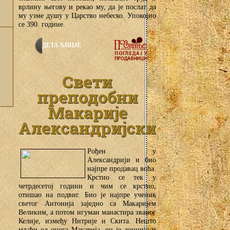
врлину његову и рекао му, да је послат да
му узме душу у Царство небеско. Упокојио
се 390. године.
ДЕТАЉНИЈЕ
Свети
преподобни
Макарије
Александријски
Рођен у
Александрији и био
најпре продавац воћа.
Крстио се тек у
четрдесетој години и чим се крстио,
отишао на подвиг. Био је најпре ученик
светог Антонија заједно са Макаријем
Великим, а потом игуман манастира званог
Келије, између Нитрије и Скита. Нешто
млађи од онога Макарија, он је доцније и