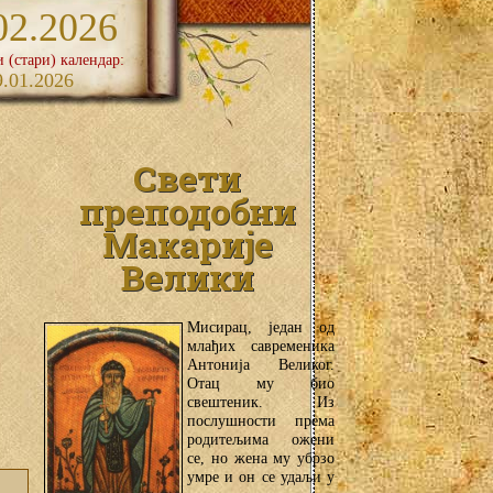
02.2026
и (стари) календар:
9.01.2026
Свети
преподобни
Макарије
Велики
Мисирац, један од
млађих савременика
Антонија Великог.
Отац му био
свештеник. Из
послушности према
родитељима ожени
се, но жена му убрзо
умре и он се удаљи у