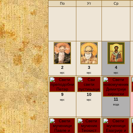
По
Ут
Ср
2
3
4
мрс
мрс
мрс
9
10
11
мрс
мрс
вода