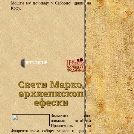
Мошти му почивају у Саборној цркви на
Крфу.
ДЕТАЉНИЈЕ
Свети Марко,
архиепископ
ефески
Знаменит због
одважног штићења
Православља на
Флорентинском сабору упркос и цара и