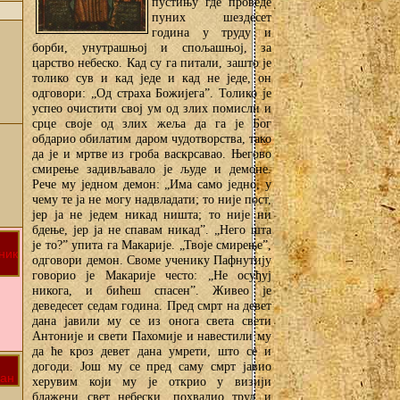
пустињу где проведе
пуних шездесет
година у труду и
борби, унутрашњој и спољашњој, за
царство небеско. Кад су га питали, зашто је
толико сув и кад једе и кад не једе, он
одговори: „Од страха Божијега”. Толико је
успео очистити свој ум од злих помисли и
срце своје од злих жеља да га је Бог
обдарио обилатим даром чудотворства, тако
да је и мртве из гроба васкрсавао. Његово
смирење задивљавало је људе и демоне.
Рече му једном демон: „Има само једно, у
чему те ја не могу надвладати; то није пост,
јер ја не једем никад ништа; то није ни
бдење, јер ја не спавам никад”. „Него шта
је то?” упита га Макарије. „Твоје смирење”,
одговори демон. Своме ученику Пафнутију
говорио је Макарије често: „Не осуђуј
никога, и бићеш спасен”. Живео је
деведесет седам година. Пред смрт на девет
дана јавили му се из онога света свети
Антоније и свети Пахомије и навестили му
да ће кроз девет дана умрети, што се и
догоди. Још му се пред саму смрт јавио
херувим који му је открио у визији
блажени свет небески, похвалио труд и