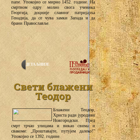
папе. Упокојио се мирно 1452. године. На
смртном одру молио свога ученика
Георгија, доцније славног патријарха
Генадија, да се чува замки Запада и да
брани Православље.
ДЕТАЉНИЈЕ
Свети блажени
Теодор
Блажени Теодор,
Христа ради јуродиви
Новгородски. Пред
смрт трчао улицама и викао свима и
свакоме: „Проштавајте, путујем далеко!”
Упокојио се 1392. године.