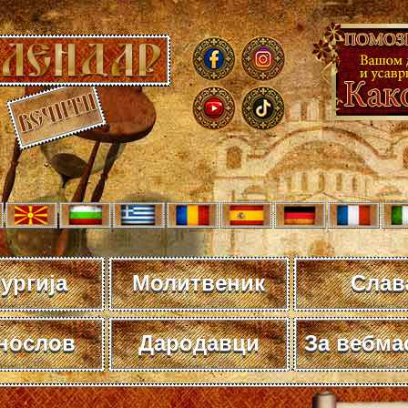
ургија
Молитвеник
Слав
нослов
Дародавци
За вебма