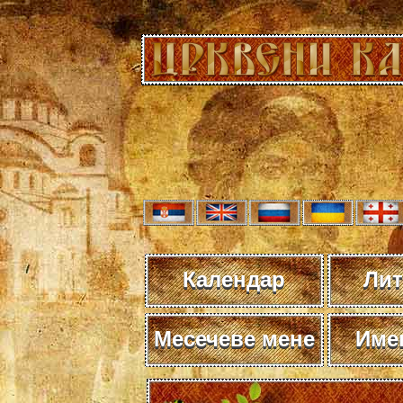
Календар
Лит
Месечеве мене
Име