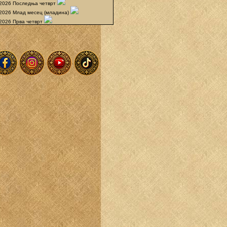
.2026 Последња четврт
.2026 Млад месец (младина)
.2026 Прва четврт