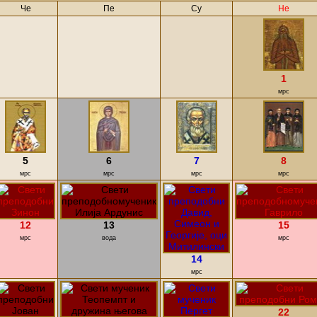
Че
Пе
Су
Не
1
мрс
5
6
7
8
мрс
мрс
мрс
мрс
12
13
15
мрс
вода
мрс
14
мрс
22