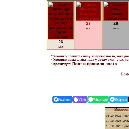
27
28
мрс
вода
26
мрс
* Уколико славите славу за време поста, тога да
* Уколико ваша слава пада у среду или петак, тр
Пост и правила поста
* прочитајте:
Помо
Facebook
Viber
WhatsApp
Telegram
Месечеве
03.10.2026 Пос
10.10.2026 Мла
18.10.2026 Прв