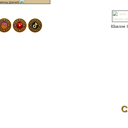
месец (уштап)
Шавлом 1
С