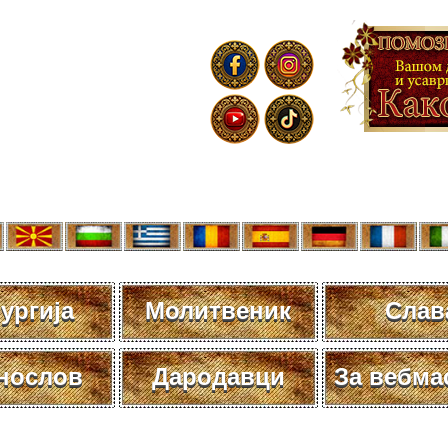
ургија
Молитвеник
Слав
нослов
Дародавци
За вебма