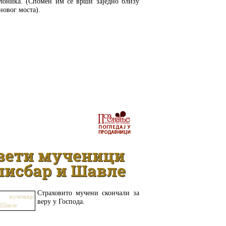
лоника. (Спомен им се врши заједно близу
новог моста).
ДЕТАЉНИЈЕ
вети мученици
лисбар и Шавле
Страховито мучени скончали за
веру у Господа.