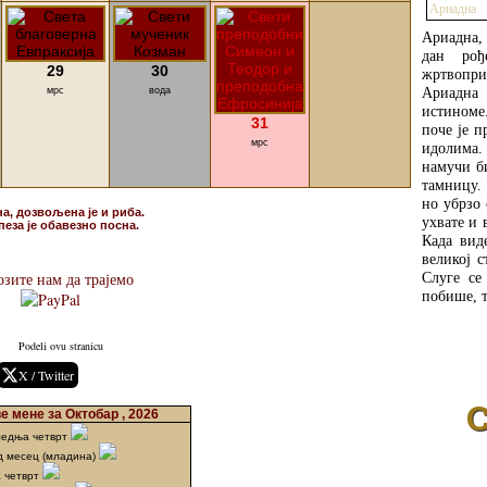
Ариадна,
дан рођ
29
30
жртвопр
Ариадна 
мрс
вода
истиноме.
31
поче је 
мрс
идолима. 
намучи б
тамницу. 
но убрзо 
на, дозвољена је и риба.
ухвате и 
пеза је обавезно посна.
Када вид
великој с
Слуге се
зите нам да трајемо
побише, т
Podeli ovu stranicu
X / Twitter
 мене за Октобар , 2026
ледња четврт
д месец (младина)
а четврт