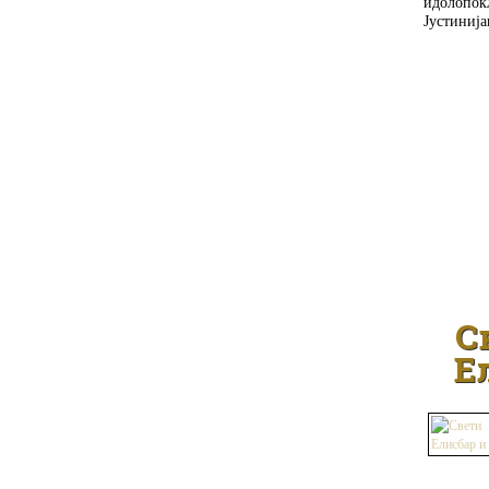
идолопок
Јустинија
С
Е