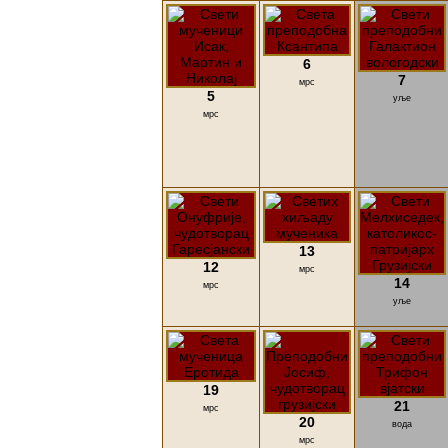
6
7
мрс
5
уље
мрс
13
12
мрс
14
мрс
уље
19
21
мрс
20
вода
мрс