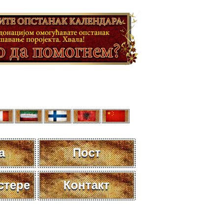
а
Пост
стере
Контакт