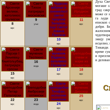
Духа Све
могаше с
град сакр
може се 
га људи 
9
11
епископ 
8
уље
мрс
добри. Б
мрс
жалосн
чудотвор
змију ум
10
исцелио; 
мрс
Тиваиди.
време суш
и пресели
и деловао
16
вода
17
18
15
мрс
мрс
мрс
С
25
22
23
мрс
24
мрс
вода
мрс