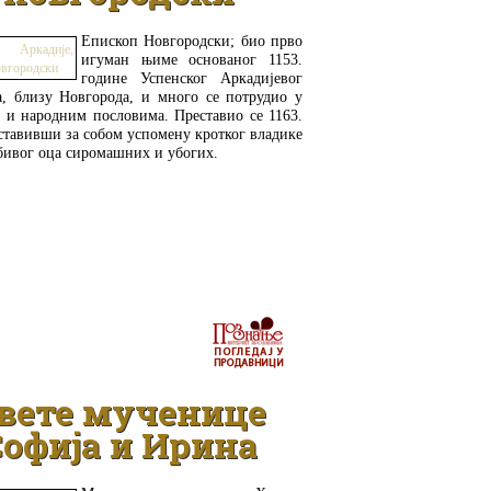
Епископ Новгородски; био прво
игуман њиме основаног 1153.
године Успенског Аркадијевог
а, близу Новгорода, и много се потрудио у
 и народним пословима. Преставио се 1163.
ставивши за собом успомену кротког владике
бивог оца сиромашних и убогих.
ДЕТАЉНИЈЕ
вете мученице
офија и Ирина