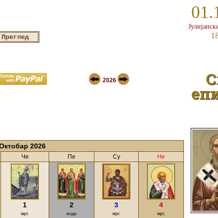
01.
Јулијанск
1
С
2026
епи
Октобар 2026
Че
Пе
Су
Не
1
2
3
4
мрс
вода
мрс
мрс