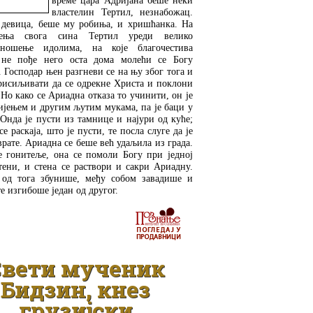
време цара Адријана беше неки
властелин Тертил, незнабожац.
 девица, беше му робиња, и хришћанка. На
ења свога сина Тертил уреди велико
иношење идолима, на које благочестива
не пође него оста дома молећи се Богу
 Господар њен разгневи се на њу због тога и
присиљивати да се одрекне Христа и поклони
Но како се Ариадна отказа то учинити, он је
ијењем и другим љутим мукама, па је баци у
Онда је пусти из тамнице и најури од куће;
се раскаја, што је пусти, те посла слуге да је
врате. Ариадна се беше већ удаљила из града.
е гонитеље, она се помоли Богу при једној
тени, и стена се раствори и сакри Ариадну.
 од тога збунише, међу собом завадише и
е изгибоше један од другог.
ДЕТАЉНИЈЕ
Свети мученик
Бидзин, кнез
грузијски