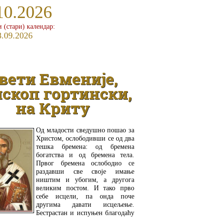
10.2026
и (стари) календар:
8.09.2026
вети Евменије,
скоп гортински,
на Криту
Од младости сведушно пошао за
Христом, ослободивши се од два
тешка бремена: од бремена
богатства и од бремена тела.
Првог бремена ослободио се
раздавши све своје имање
ништим и убогим, а другога
великим постом. И тако прво
себе исцели, па онда поче
другима давати исцељење.
Бестрастан и испуњен благодаћу