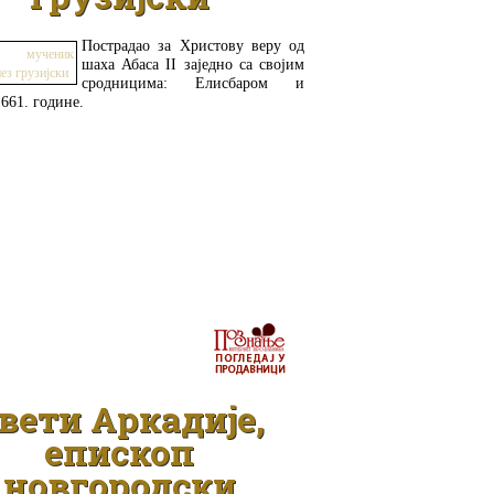
Пострадао за Христову веру од
шаха Абаса II заједно са својим
сродницима: Елисбаром и
661. године.
ДЕТАЉНИЈЕ
вети Аркадије,
епископ
новгородски