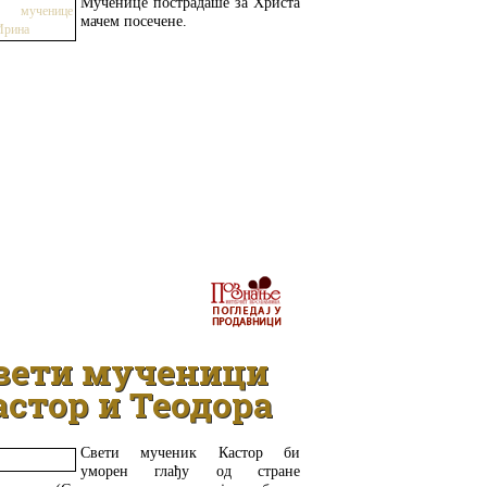
Мученице пострадаше за Христа
мачем посечене.
ДЕТАЉНИЈЕ
вети мученици
астор и Теодора
Свети мученик Кастор би
уморен глађу од стране