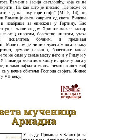
тога Евменије засија светлошћу, која се не
акрити. Па као што је писано „Не може се
ити кад на врху горе стоји” (Мт 5, 14), не
ни Евменије свети сакрити од света. Видеше
и изабраше за епископа у Гортину. Као
он управљаше стадом Христовим као пастир
еше отац сиротим, богатство ништим, утеха
им, исцелитељ болним, и предиван
ац. Молитвом је чинио чудеса многа: опаку
ртвио, демоне изгонио, болеснике многе
и то не само у своме месту него и у Риму и у
 У Тиваиди молитвом кишу испроси у Бога у
е; и тамо најзад и сконча земни живот свој
 се у вечне обитељи Господа својега. Живео
 у VII веку.
ДЕТАЉНИЈЕ
вета мученица
Ариадна
У граду Промиси у Фригији за