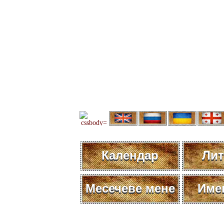
Календар
Лит
Месечеве мене
Име