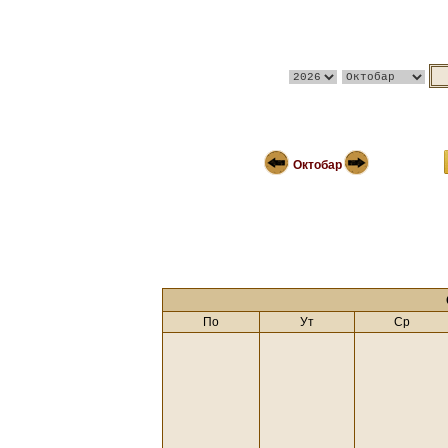
Октобар
По
Ут
Ср