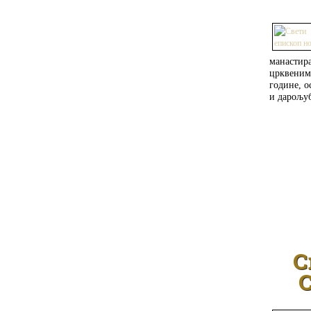
манастир
црквеним
године, о
и дарољу
С
С