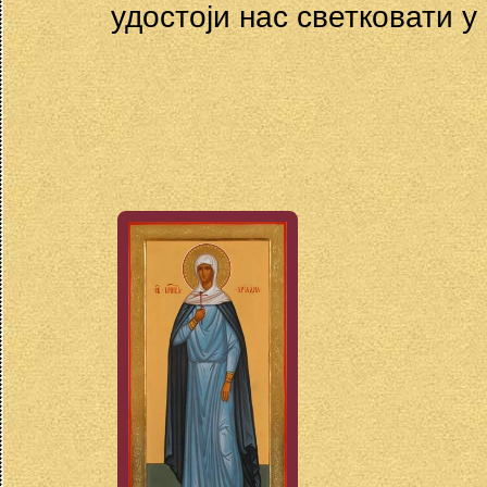
удостоји нас светковати у