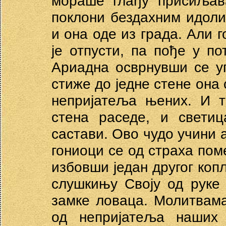
мораше глађу присиљава
поклони бездахним идоли
и она оде из града. Али 
је отпусти, па пође у п
Ариадна осврнувши се у
стиже до једне стене она 
непријатеља њених. И т
стена раседе, и светиц
састави. Ово чудо учини а
гониоци се од страха пом
избовши један другог коп
слушкињу Своју од руке
замке ловаца. Молитвам
од непријатеља наших