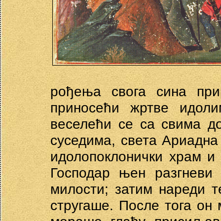
рођења свога сина при
приносећи жртве идол
веселећи се са свима д
суседима, света Ариадна 
идолопоклонички храм и 
Господар њен разгневи 
милости; затим нареди т
стругаше. После тога он 