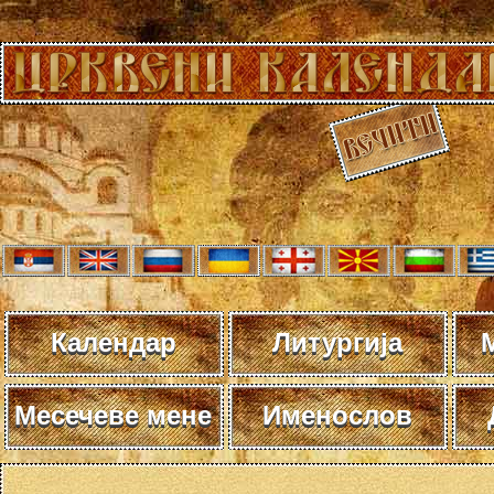
Календар
Литургија
Месечеве мене
Именослов